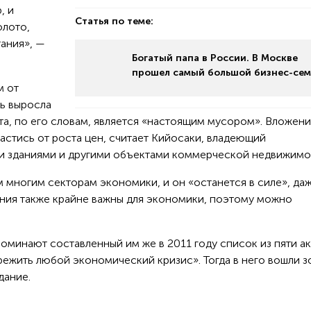
, и
Статья по теме:
олото,
тания», —
Богатый папа в России. В Москве
прошел самый большой бизнес-се
м от
ть выросла
юта, по его словам, является «настоящим мусором». Вложени
астись от роста цен, считает Кийосаки, владеющий
 зданиями и другими объектами коммерческой недвижимо
 многим секторам экономики, и он «останется в силе», да
ания также крайне важны для экономики, поэтому можно
минают составленный им же в 2011 году список из пяти ак
режить любой экономический кризис». Тогда в него вошли з
дание.