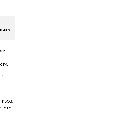
минар
я в
сти.
же
тивов,
олото,