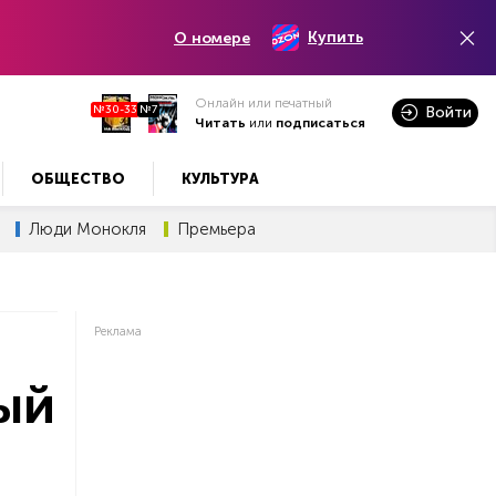
Купить
О номере
Онлайн или печатный
№30-33
№7
Войти
Читать
или
подписаться
ОБЩЕСТВО
КУЛЬТУРА
Люди Монокля
Премьера
Реклама
ый