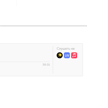
Cлушать на:
38:01