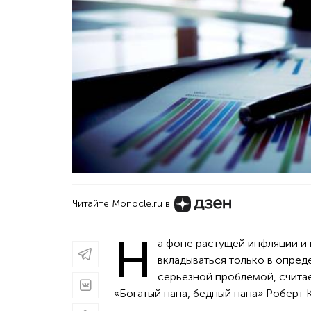
Читайте Monocle.ru в
Н
а фоне растущей инфляции и 
вкладываться только в опреде
серьезной проблемой, считае
«Богатый папа, бедный папа» Роберт Ки