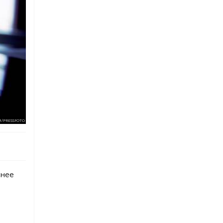
M/PRESSFOTO
снее