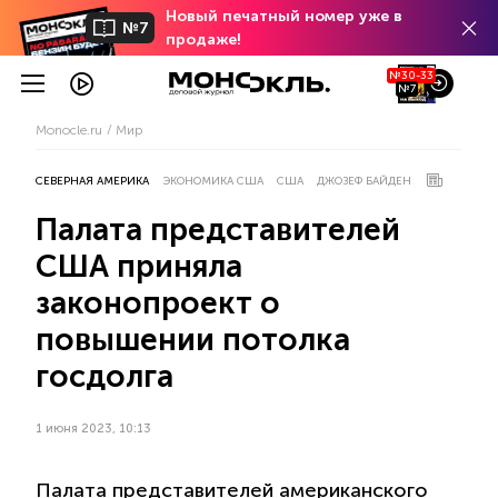
Новый печатный номер уже в
№7
продаже!
№30-33
№7
Monocle.ru
Мир
СЕВЕРНАЯ АМЕРИКА
ЭКОНОМИКА США
США
ДЖОЗЕФ БАЙДЕН
Палата представителей
США приняла
законопроект о
повышении потолка
госдолга
1 июня 2023, 10:13
Палата представителей американского