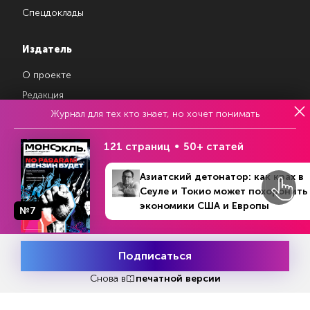
Спецдоклады
Издатель
О проекте
Редакция
Журнал для тех кто знает, но хочет понимать
Авторы
Контакты
121 страниц
50+ статей
Азиатский детонатор: как крах в
Магазин подписок
Сеуле и Токио может похоронить
экономики США и Европы
№7
Рекламодателям
Посодействуй Monocle.ru
Подписаться
Месяц подписки
Попробовать
бесплатно
Снова в
печатной версии
Свидетельство о регистрации средства массовой информации Эл
№ ФС77-87108 от 26 марта 2024 г. Выдано Федеральной службой
по надзору в сфере массовых коммуникаций, связи и охраны