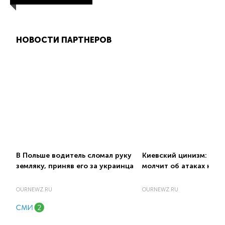
НОВОСТИ ПАРТНЕРОВ
В Польше водитель сломал руку
Киевский цинизм: поч
земляку, приняв его за украинца
молчит об атаках на п
OURNEWZ.RU
OURNEWZ.RU