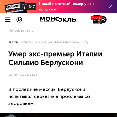
Новый печатный номер уже в
№7
продаже!
№30-33
№7
Monocle.ru
Мир
ЕВРОПА
УТРАТЫ
ИТАЛИЯ
СИЛЬВИО БЕРЛУСКОНИ
Умер экс-премьер Италии
Сильвио Берлускони
12 июня 2023, 12:18
В последние месяцы Берлускони
испытывал серьезные проблемы со
здоровьем