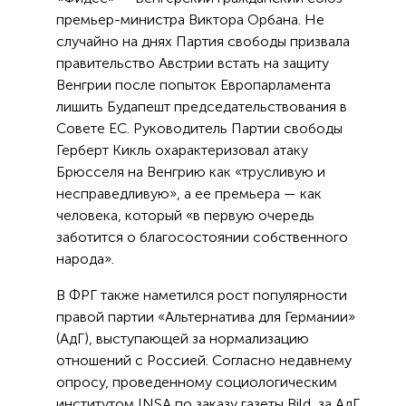
премьер-министра Виктора Орбана. Не
случайно на днях Партия свободы призвала
правительство Австрии встать на защиту
Венгрии после попыток Европарламента
лишить Будапешт председательствования в
Совете ЕС. Руководитель Партии свободы
Герберт Кикль охарактеризовал атаку
Брюсселя на Венгрию как «трусливую и
несправедливую», а ее премьера — как
человека, который «в первую очередь
заботится о благосостоянии собственного
народа».
В ФРГ также наметился рост популярности
правой партии «Альтернатива для Германии»
(АдГ), выступающей за нормализацию
отношений с Россией. Согласно недавнему
опросу, проведенному социологическим
институтом INSA по заказу газеты Bild, за АдГ