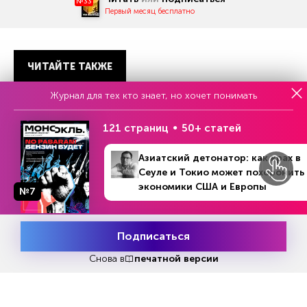
№33
Первый месяц бесплатно
ЧИТАЙТЕ ТАКЖЕ
Журнал для тех кто знает, но хочет понимать
121 страниц
50+ статей
НОВОСТИ ПАРТНЕРОВ
Азиатский детонатор: как крах в
Сеуле и Токио может похоронить
экономики США и Европы
№7
Подписаться
Месяц подписки
Попробовать
бесплатно
Снова в
печатной версии
Новые правила для
Как проверить, верно 
работодателей: кого нельзя
начислена пенсия