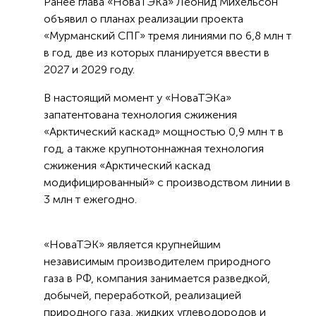
Ранее глава «НоваТЭКа» Леонид Михельсон
объявил о планах реализации проекта
«Мурманский СПГ» тремя линиями по 6,8 млн т
в год, две из которых планируется ввести в
2027 и 2029 году.
В настоящий момент у «НоваТЭКа»
запатентована технология сжижения
«Арктический каскад» мощностью 0,9 млн т в
год, а также крупнотоннажная технология
сжижения «Арктический каскад
модифицированный» с производством линии в
3 млн т ежегодно.
«НоваТЭК» является крупнейшим
независимым производителем природного
газа в РФ, компания занимается разведкой,
добычей, переработкой, реализацией
природного газа, жидких углеводородов и