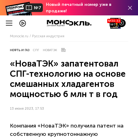
Новый печатный номер уже в
№7
продаже!
№30-33
№7
Monocle.ru
Русская индустрия
НЕФТЬ И ГАЗ
СПГ
НОВАТЭК
«НоваТЭК» запатентовал
СПГ-технологию на основе
смешанных хладагентов
мощностью 6 млн т в год
13 июня 2023, 17:53
Компания «НоваТЭК» получила патент на
собственную крупнотоннажную