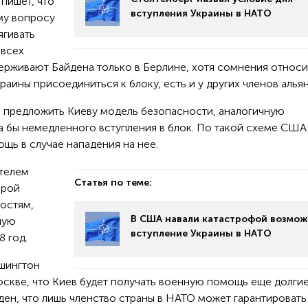
пишет, что
вступления Украины в НАТО
му вопросу
ягивать
 всех
рживают Байдена только в Берлине, хотя сомнения относ
аины присоединиться к блоку, есть и у других членов альян
ы предложить Киеву модель безопасности, аналогичную
а бы немедленного вступления в блок. По такой схеме США
ощь в случае нападения на нее.
ателем
Статья по теме:
орой
остям,
В США навали катастрофой возмо
ную
вступление Украины в НАТО
8 год.
шингтон
скве, что Киев будет получать военную помощь еще долгие
ен, что лишь членство страны в НАТО может гарантировать