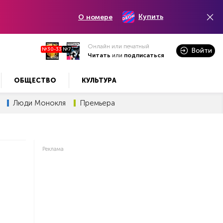
Купить
О номере
Онлайн или печатный
№30-33
№7
Войти
Читать
или
подписаться
ОБЩЕСТВО
КУЛЬТУРА
Люди Монокля
Премьера
Реклама