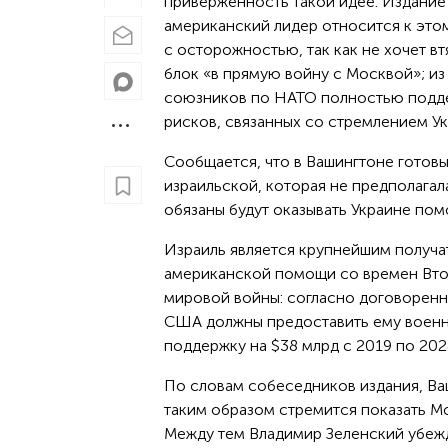
приверженность такой идее. Издание 
американский лидер относится к это
с осторожностью, так как не хочет вт
блок «в прямую войну с Москвой»; из
союзников по НАТО полностью подде
рисков, связанных со стремлением Укр
Сообщается, что в Вашингтоне готов
израильской, которая не предполагал
обязаны будут оказывать Украине пом
Израиль является крупнейшим получ
американской помощи со времен Вт
мировой войны: согласно договоренн
США должны предоставить ему воен
поддержку на $38 млрд с 2019 по 202
По словам собеседников издания, Ва
таким образом стремится показать Мо
Между тем Владимир Зеленский убежд