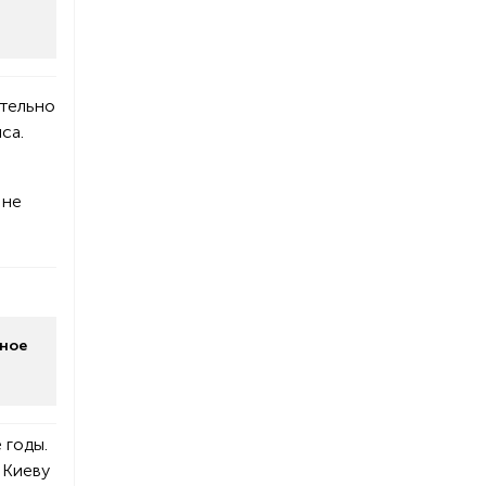
ительно
са.
 не
жное
 годы.
 Киеву