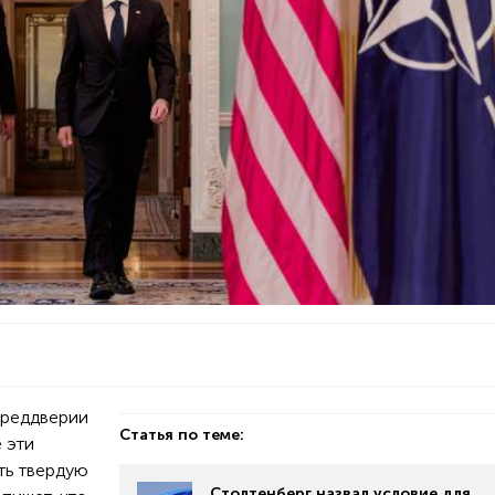
преддверии
Статья по теме:
 эти
ть твердую
Столтенберг назвал условие для