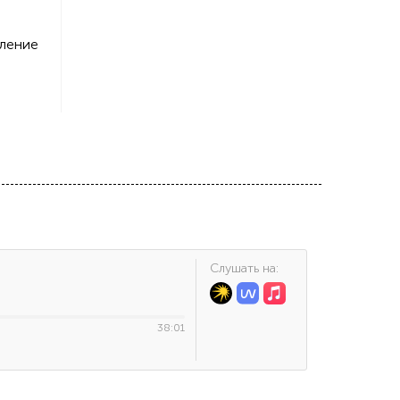
мление
Cлушать на:
38:01