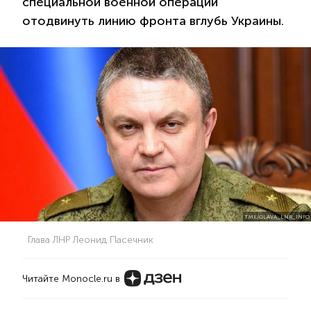
специальной военной операции
отодвинуть линию фронта вглубь Украины.
T.ME/GLAVA_LNR_INFO
Глава ЛНР Леонид Пасечник
Читайте Monocle.ru в