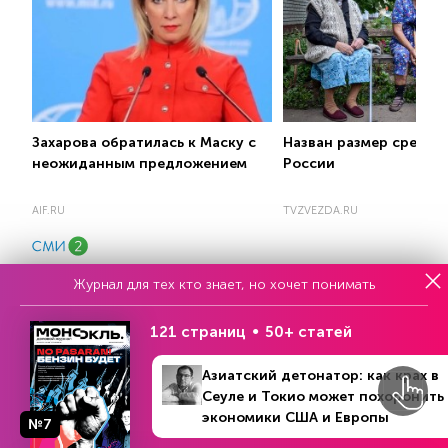
Захарова обратилась к Маску с
Назван размер средне
неожиданным предложением
России
AIF.RU
TVZVEZDA.RU
Журнал для тех кто знает, но хочет понимать
121 страниц
50+ статей
Еженедельный выпуск №33
Азиатский детонатор: как крах в
Сеуле и Токио может похоронить
Репакеры, на выход
экономики США и Европы
№7