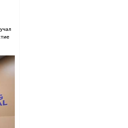
вучал
стие