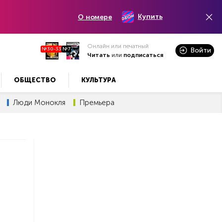
Купить
О номере
Онлайн или печатный
№30-33
№7
Войти
Читать
или
подписаться
ОБЩЕСТВО
КУЛЬТУРА
Люди Монокля
Премьера