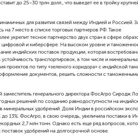
тавит до 25–30 трлн долл., что выведет ее в тройку крупн
инамичных для развития связей между Индией и Россией. З
ь на 7 место в списке торговых партнеров РФ. Такое
лее укрепит тесное партнерство двух стран в сфере образ
, цифровой и киберсфере. На высоком уровне и таможенно
вание индийских поставок продукции, которая востребован
 устойчивость транспортировок, в том числе и минеральны
ия проектов по типу «зеленого коридора» с индийской там
 оформление документов, решить сложности с таможенным
й заместитель генерального директора ФосАгро Сиродж Л
ыгодных решений по созданию равнодоступности на индийс
в минеральных удобрений. Доля Индии в российском эксп
до 13%. ФосАгро, в свою очередь, увеличила поставки в И
рекордных 2,7 млн тонн. Однако есть еще ряд вопросов, кот
 поставок удобрений на долгосрочной основе.