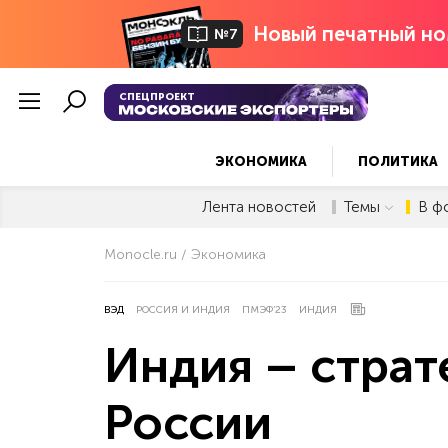
Новый печатный но
№7
СПЕЦПРОЕКТ
ЭКОНОМИКА
ПОЛИТИКА
Лента новостей
Темы
В ф
Monocle.ru
Экономика
ВЭД
РОССИЯ И ИНДИЯ
ПМЭФ’23
ИНДИЯ
Индия – страт
России