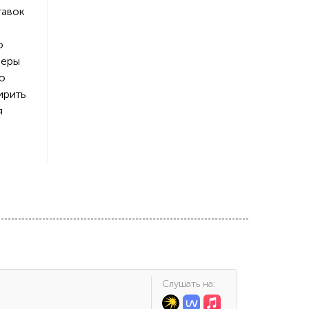
тавок
о
ьеры
ю
ирить
я
Cлушать на: