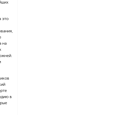
ейших
а это
ования,
е
а на
х
ожней.
и
оиков
кий
орте
ндию в
орые