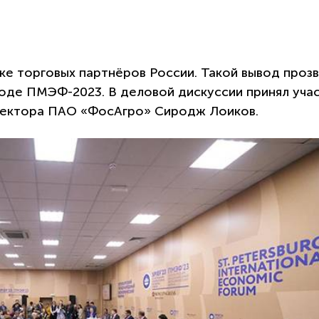
ке торговых партнёров России. Такой вывод проз
ходе ПМЭФ-2023. В деловой дискуссии принял уча
ректора ПАО «ФосАгро» Сиродж Лоиков.