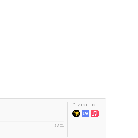
Cлушать на:
38:01