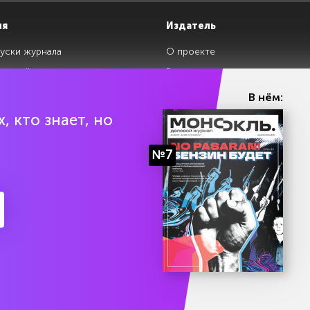
ия
Издатель
уски журнала
О проекте
изданий
Редакция
ги
Авторы
В нём:
клады
Контакты
, кто знает, но
№7
ии Эл № ФС77-87108 от 26 марта 2024 г. Выдано Федеральной службой по над
Политика конфиденциальности
Условия использования 
есяц подписки бесплатно
На информационном ресу
Попробоват