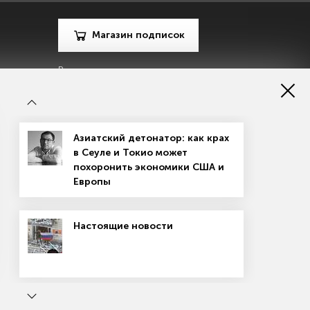
Магазин подписок
Рекламодателям
Посодействуй Monocle.ru
Азиатский детонатор: как крах
в Сеуле и Токио может
похоронить экономики США и
Европы
зору в сфере массовых коммуникаций, связи и охраны
Настоящие новости
материалов
Согласие на обработку персональных данных
рсе применяются рекомендательные технологии
ь