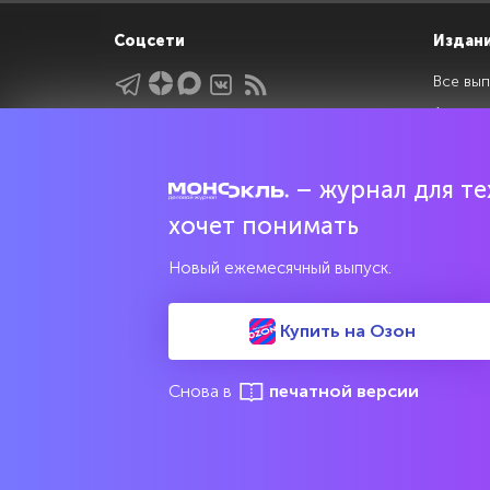
Соцсети
Издан
Все вып
Архив 
Указатели
Рейтин
Подрубрики
Спецдо
– журнал для тех
Темы
хочет понимать
Интервью
Мнения
Новый ежемесячный выпуск.
Купить на Озон
Свидетельство о регистрации средства массовой информац
культурного наследия
Снова в
печатной версии
© 2017—2026 АНО «Творческий коллектив Эксперт»
М