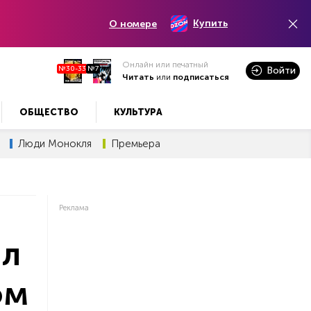
Купить
О номере
Онлайн или печатный
№30-33
№7
Войти
Читать
или
подписаться
ОБЩЕСТВО
КУЛЬТУРА
Люди Монокля
Премьера
Реклама
ил
ом