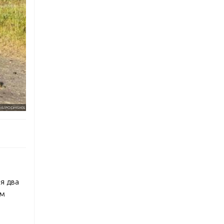
ME/PODMSK01
я два
ам