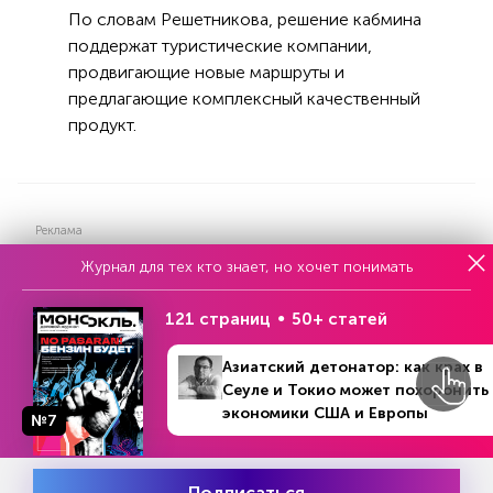
По словам Решетникова, решение кабмина
поддержат туристические компании,
продвигающие новые маршруты и
предлагающие комплексный качественный
продукт.
Реклама
Журнал для тех кто знает, но хочет понимать
Читать
или
подписаться
121 страниц
50+ статей
№33
Первый месяц бесплатно
Азиатский детонатор: как крах в
Сеуле и Токио может похоронить
экономики США и Европы
№7
ЧИТАЙТЕ ТАКЖЕ
Подписаться