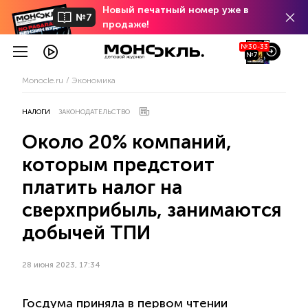
Новый печатный номер уже в
№7
продаже!
№30-33
№7
Monocle.ru
Экономика
НАЛОГИ
ЗАКОНОДАТЕЛЬСТВО
Около 20% компаний,
которым предстоит
платить налог на
сверхприбыль, занимаются
добычей ТПИ
28 июня 2023, 17:34
Госдума приняла в первом чтении