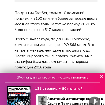
По данным FactSet, только 10 компаний
привлекли $100 млн или более за первые шесть
месяцев этого года. За тот же период 2021-го
было совершено 517 таких транзакций.
Всего с начала года, по данным Bloomberg,
компании привлекли через IPO $68 млрд. Это
на треть меньше, чем даже в прошлом году.
После мирового финансового кризиса ниже
эта цифра была лишь однажды — в первом
полугодии 2016 года.
Скептики давно говорят о том, что почти весь
Журнал для тех кто знает, но хочет понимать
взлет S&P 500 и Nasdaq в этом году — род
иллюзии. Это заслуга акций семи крупнейших
121 страниц
50+ статей
по капитализации технологических компаний и
Азиатский детонатор: как крах в
еще какого-то количества бумаг, примкнувших
Сеуле и Токио может похоронить
к ним. Для большинства же не изменилось