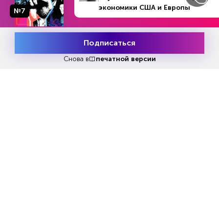
экономики США и Европы
ничего и идет медвежий рынок.
№7
И засуха на рынке новых размещений, как и
Подписаться
Месяц подписки
Попробовать
слияний и поглощений, явно поддерживает их
бесплатно
Снова в
печатной версии
аргументацию. Согласно данным Bloomberg,
объемы таких сделок снизились в этом
полугодии на 42% в годовом исчислении — до
$1,3 трлн. За исключением ковидного 2020
года, это худший результат первых шести
месяцев за десятилетие.
Некоторые видят здесь аналогии с первым
полугодием 2009 года. Тогда острая фаза
мирового кризиса уже была позади, акции
быстро росли, но размещений было еще очень
мало.
«Существует несоответствие между оценками