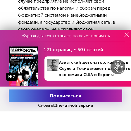
случае предприятие не исполняет свои
обязательства по налогам и сборам перед
бюджетной системой и внебюджетными
фондами, а государство и бюджетная сеть, в
свою очередь, не исполняют свои
Журнал для тех кто знает, но хочет понимать
обязательства перед предприятиями. Во
втором случае свои обязательства не
121 страниц
50+ статей
выполняют предприятия перед поставщиками в
согласованные сроки.
Азиатский детонатор: как крах в
Сеуле и Токио может похоронить
«Базовой причиной вертикальных неплатежей
экономики США и Европы
в 1990-е годы была слабость государства, а
№7
горизонтальных — слабость института частной
собственности», — отметил Чубайс.
Подписаться
Месяц подписки
Попробовать
бесплатно
Снова в
печатной версии
Решить проблему неплатежей, по его словам,
удалось только в 2000-х благодаря созданию
института частной собственности,
дополненного институтом банкротства, росту