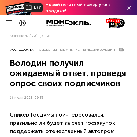
Новый печатный номер уже в
№7
продаже!
№30-33
№7
Monocle.ru
Общество
ИССЛЕДОВАНИЯ
ОБЩЕСТВЕННОЕ МНЕНИЕ
ВЯЧЕСЛАВ ВОЛОДИН
Володин получил
ожидаемый ответ, проведя
опрос своих подписчиков
16 июля 2023, 09:53
Спикер Госдумы поинтересовался,
правильно ли будет за счет госзакупок
поддержать отечественный автопром