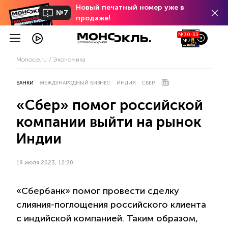
Новый печатный номер уже в
№7
продаже!
№30-33
№7
Monocle.ru
Экономика
БАНКИ
МЕЖДУНАРОДНЫЙ БИЗНЕС
ИНДИЯ
СБЕР
«Сбер» помог российской
компании выйти на рынок
Индии
18 июля 2023, 12:20
«Сбербанк» помог провести сделку
слияния-поглощения российского клиента
с индийской компанией. Таким образом,