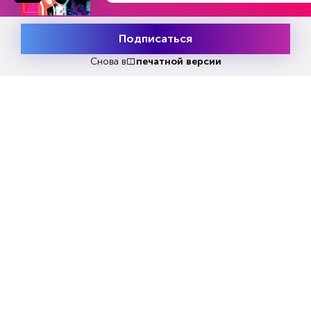
Реклама
Подписаться
Месяц подписки
Попробовать
бесплатно
Снова в
печатной версии
Читать
или
подписаться
№33
Первый месяц бесплатно
ЧИТАЙТЕ ТАКЖЕ
Еженедельный выпуск №33
Репакеры, на выход