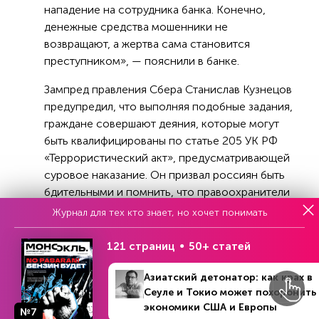
нападение на сотрудника банка. Конечно,
денежные средства мошенники не
возвращают, а жертва сама становится
преступником», — пояснили в банке.
Зампред правления Сбера Станислав Кузнецов
предупредил, что выполняя подобные задания,
граждане совершают деяния, которые могут
быть квалифицированы по статье 205 УК РФ
«Террористический акт», предусматривающей
суровое наказание. Он призвал россиян быть
бдительными и помнить, что правоохранители
никогда не просят совершать противоправные
Журнал для тех кто знает, но хочет понимать
действия: поджигать офисы, взрывать
фейерверки и нападать на банковских
121 страниц
50+ статей
сотрудников.
Азиатский детонатор: как крах в
Сеуле и Токио может похоронить
экономики США и Европы
№7