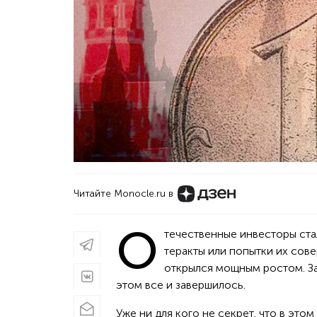
Читайте Monocle.ru в
О
течественные инвесторы ста
теракты или попытки их сов
открылся мощным ростом. За
этом все и завершилось.
Уже ни для кого не секрет, что в этом