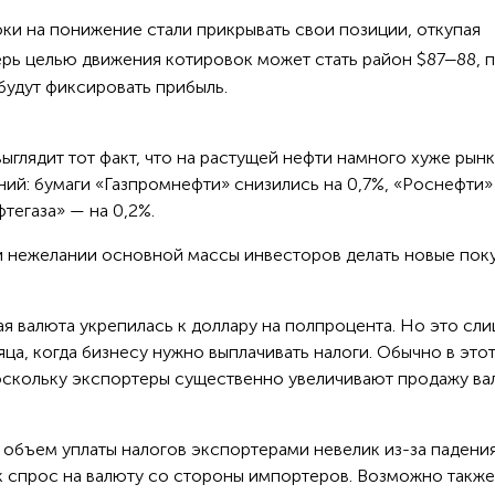
оки на понижение стали прикрывать свои позиции, откупая
–
перь целью движения котировок может стать район $87
88, 
будут фиксировать прибыль.
глядит тот факт, что на растущей нефти намного хуже рынк
ий: бумаги «Газпромнефти» снизились на 0,7%, «Роснефти»
тегаза» — на 0,2%.
 и нежелании основной массы инвесторов делать новые пок
ая валюта укрепилась к доллару на полпроцента. Но это сл
ца, когда бизнесу нужно выплачивать налоги. Обычно в это
оскольку экспортеры существенно увеличивают продажу в
о объем уплаты налогов экспортерами невелик из-за падени
к спрос на валюту со стороны импортеров. Возможно также