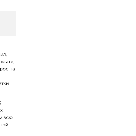
ил,
льтате,
ырос на
етки
%
ых
ти всю
жной