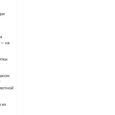
при
а
 — на
упки
ишком
т
алютной
я их