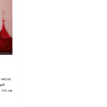
АРА ЛАРИНА
 числе
ций
. Но на