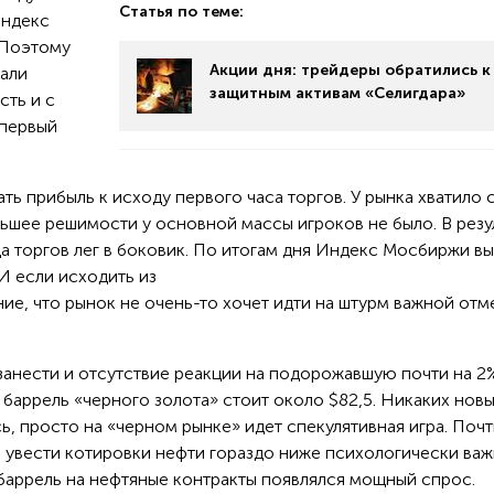
Статья по теме:
Индекс
 Поэтому
Акции дня: трейдеры обратились к
чали
защитным активам «Селигдара»
сть и с
 первый
ь прибыль к исходу первого часа торгов. У рынка хватило с
льшее решимости у основной массы игроков не было. В резу
а торгов лег в боковик. По итогам дня Индекс Мосбиржи в
И если исходить из
ние, что рынок не очень-то хочет идти на штурм важной отм
занести и отсутствие реакции на подорожавшую почти на 2
 баррель «черного золота» стоит около $82,5. Никаких нов
ь, просто на «черном рынке» идет спекулятивная игра. Поч
увести котировки нефти гораздо ниже психологически ва
 баррель на нефтяные контракты появлялся мощный спрос.