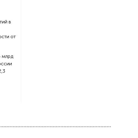
тий в
ости от
4 млрд
оссии
2,3