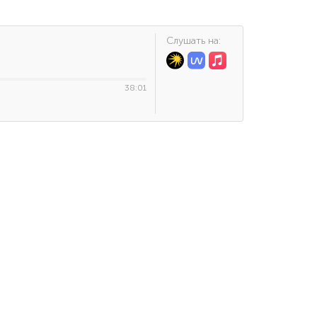
Cлушать на:
38:01