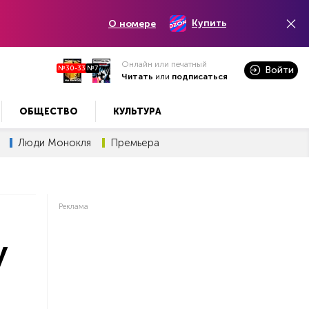
Купить
О номере
Онлайн или печатный
№30-33
№7
Войти
Читать
или
подписаться
ОБЩЕСТВО
КУЛЬТУРА
Люди Монокля
Премьера
Реклама
у