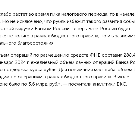
слабо растет во время пика налогового периода, то в начале
 Но не исключено, что рубль избежит такого развития собы
лютной выручки Банком России. Теперь Банк России будет
рже не только в рамках бюджетного правила, но и в зависим
льного благосостояния.
объем операций по размещению средств ФНБ составил 288,
1 января 2024 г. ежедневный объем данных операций Банка Р
то поддержка курса рубля. Для понимания масштаба: объем 
видим по операциям в рамках бюджетного правила. В июле
июне было по 3,6 млрд. руб.», — посчитали аналитики БКС.