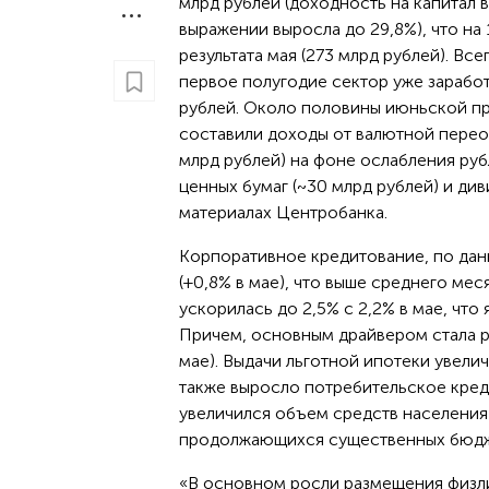
млрд рублей (доходность на капитал 
выражении выросла до 29,8%), что на
результата мая (273 млрд рублей). Все
первое полугодие сектор уже заработ
рублей. Около половины июньской п
составили доходы от валютной перео
млрд рублей) на фоне ослабления руб
ценных бумаг (~30 млрд рублей) и ди
материалах Центробанка.
Корпоративное кредитование, по данн
(+0,8% в мае), что выше среднего ме
ускорилась до 2,5% с 2,2% в мае, что
Причем, основным драйвером стала ры
мае). Выдачи льготной ипотеки увелич
также выросло потребительское кредит
увеличился объем средств населения 
продолжающихся существенных бюдже
«В основном росли размещения физлиц