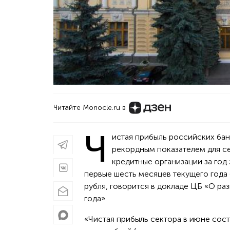
Читайте Monocle.ru в
Ч
истая прибыль российских банк
рекордным показателем для с
кредитные организации за год 
первые шесть месяцев текущего года
рубля, говорится в докладе ЦБ «О р
года».
«Чистая прибыль сектора в июне сост