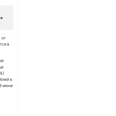
на
 от
тся в
ей
це
%).
блей в
 В июне