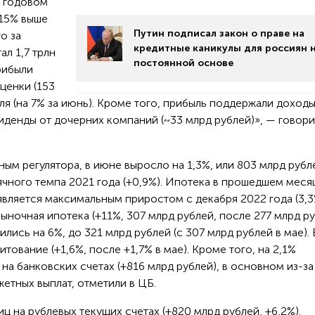
в годовом
 15% выше
Путин подписал закон о праве на
го за
кредитные каникулы для россиян 
ал 1,7 трлн
постоянной основе
рибыли
ценки (153
ля (на 7% за июнь). Кроме того, прибыль поддержали доходы
виденды от дочерних компаний (~33 млрд рублей)», — говори
ым регулятора, в июне выросло на 1,3%, или 803 млрд рубл
сячного темпа 2021 года (+0,9%). Ипотека в прошедшем меся
 является максимальным приростом с декабря 2022 года (3,3
ночная ипотека (+11%, 307 млрд рублей, после 277 млрд ру
ились на 6%, до 321 млрд рублей (с 307 млрд рублей в мае).
ование (+1,6%, после +1,7% в мае). Кроме того, на 2,1%
на банковских счетах (+816 млрд рублей), в основном из-за
тных выплат, отметили в ЦБ.
 на рублевых текущих счетах (+820 млрд рублей, +6,2%).