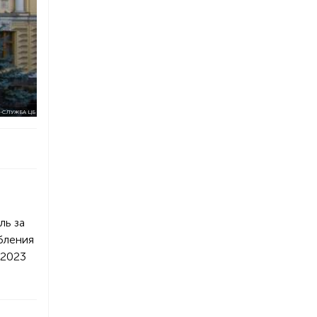
-СЛУЖБА ЦБ
ль за
бления
 2023