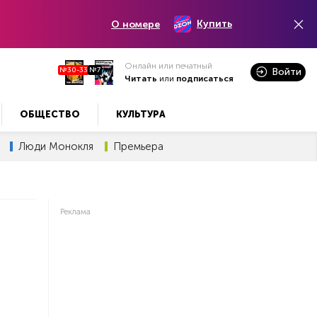
Купить
О номере
Онлайн или печатный
№30-33
№7
Войти
Читать
или
подписаться
ОБЩЕСТВО
КУЛЬТУРА
Люди Монокля
Премьера
Реклама