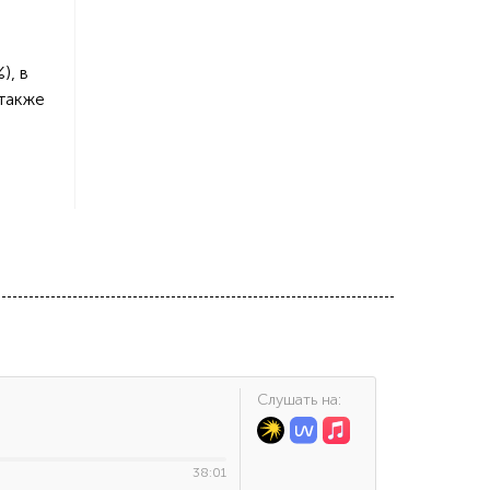
), в
 также
Cлушать на:
38:01