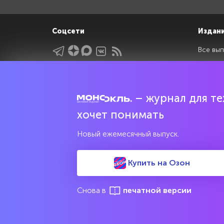
Соцсети
Издан
Все вып
Архив 
Указатели
Рейтин
Подрубрики
Спецдо
– журнал для тех
Темы
хочет понимать
Интервью
Новый ежемесячный выпуск.
Мнения
Купить на Озон
Свидетельство о регистрации средства массовой информац
культурного наследия
Снова в
печатной версии
© 2017—2026 АНО «Творческий коллектив Эксперт»