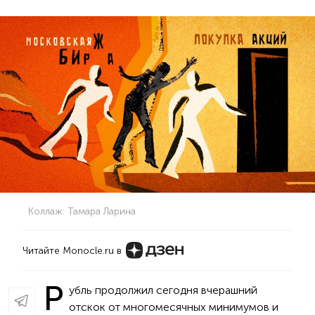
Коллаж: Тамара Ларина
Читайте Monocle.ru в
Р
убль продолжил сегодня вчерашний
отскок от многомесячных минимумов и