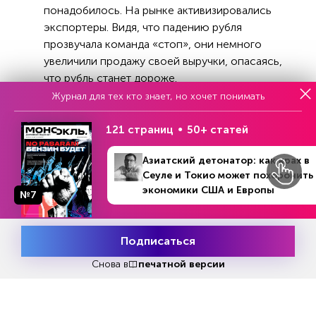
понадобилось. На рынке активизировались
экспортеры. Видя, что падению рубля
прозвучала команда «стоп», они немного
увеличили продажу своей выручки, опасаясь,
что рубль станет дороже.
Журнал для тех кто знает, но хочет понимать
Резко упали обороты торгов, что также
свидетельствует о спаде ажиотажа. Так, если
121 страниц
50+ статей
вчера объем торгов парой юань-рубль
расчетами «завтра» составил исторически
Азиатский детонатор: как крах в
рекордные почти 240 млрд руб., то сегодня он
Сеуле и Токио может похоронить
экономики США и Европы
снизился вдвое. Примерно в два раза
№7
сократился и оборот торгов долларом к рублю.
Целью укрепления российской валюты
Подписаться
Месяц подписки
является район 85 руб. за доллар. Но почитав
Попробовать
бесплатно
Снова в
печатной версии
аналитические комментарии крупнейших
российских инвестиционных компаний, не
складывается впечатление, что авторы опусов