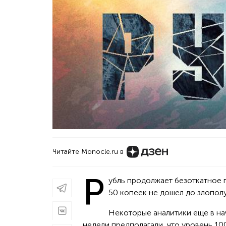
Читайте Monocle.ru в
Р
убль продолжает безоткатное 
50 копеек не дошел до злопол
Некоторые аналитики еще в на
недели предполагали, что уровень 100