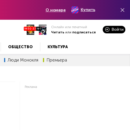
Купить
О номере
Онлайн или печатный
№30-33
№7
Войти
Читать
или
подписаться
ОБЩЕСТВО
КУЛЬТУРА
Люди Монокля
Премьера
Реклама