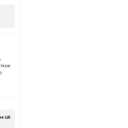
ь
сткое
р
ия ЦБ