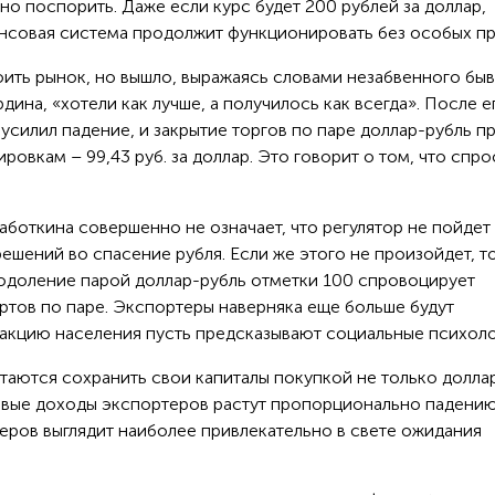
дно поспорить. Даже если курс будет 200 рублей за доллар,
нсовая система продолжит функционировать без особых п
оить рынок, но вышло, выражаясь словами незабвенного бы
на, «хотели как лучше, а получилось как всегда». После е
усилил падение, и закрытие торгов по паре доллар-рубль п
овкам – 99,43 руб. за доллар. Это говорит о том, что спро
боткина совершенно не означает, что регулятор не пойдет 
ешений во спасение рубля. Если же этого не произойдет, т
одоление парой доллар-рубль отметки 100 спровоцирует
ртов по паре. Экспортеры наверняка еще больше будут
еакцию населения пусть предсказывают социальные психоло
аются сохранить свои капиталы покупкой не только доллар
евые доходы экспортеров растут пропорционально падению
теров выглядит наиболее привлекательно в свете ожидания