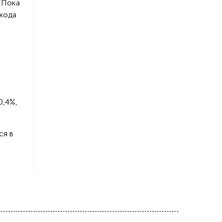
 Пока
ухода
0,4%,
ся в