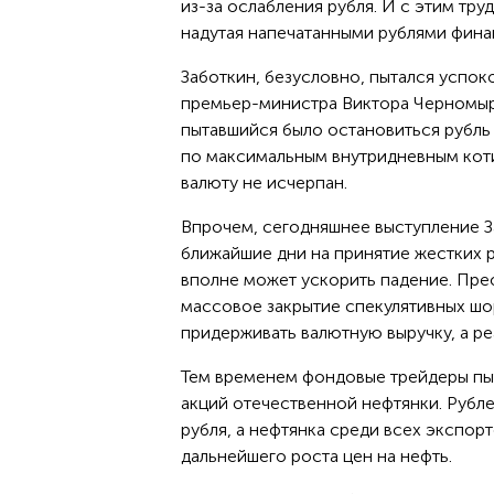
из-за ослабления рубля. И с этим тру
надутая напечатанными рублями фина
Заботкин, безусловно, пытался успок
премьер-министра Виктора Черномырди
пытавшийся было остановиться рубль 
по максимальным внутридневным котир
валюту не исчерпан.
Впрочем, сегодняшнее выступление За
ближайшие дни на принятие жестких р
вполне может ускорить падение. Пре
массовое закрытие спекулятивных шо
придерживать валютную выручку, а р
Тем временем фондовые трейдеры пыт
акций отечественной нефтянки. Рубл
рубля, а нефтянка среди всех экспор
дальнейшего роста цен на нефть.