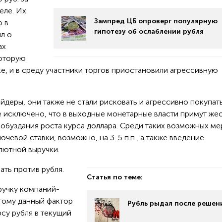
еле. Их
Зампред ЦБ опроверг популярную
о в
гипотезу об ослаблении рубля
л о
ах
которую
е, и в среду участники торгов приостановили агрессивную
ейдеры, они также не стали рисковать и агрессивно покупат
е исключено, что в выходные монетарные власти примут же
я обуздания роста курса доллара. Среди таких возможных ме
чевой ставки, возможно, на 3-5 п.п., а также введение
лютной выручки.
ть против рубля.
Статья по теме:
ручку компаний-
тому данный фактор
Рубль рыдал после решен
су рубля в текущий