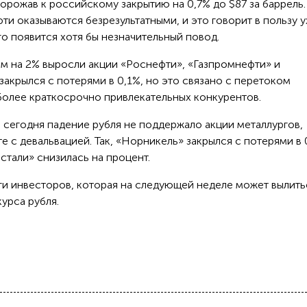
орожав к российскому закрытию на 0,7% до $87 за баррель.
ти оказываются безрезультатными, и это говорит в пользу 
го появится хотя бы незначительный повод.
ем на 2% выросли акции «Роснефти», «Газпромнефти» и
 закрылся с потерями в 0,1%, но это связано с перетоком
 более краткосрочно привлекательных конкурентов.
 сегодня падение рубля не поддержало акции металлургов,
е с девальвацией. Так, «Норникель» закрылся с потерями в 
стали» снизилась на процент.
ги инвесторов, которая на следующей неделе может вылить
урса рубля.