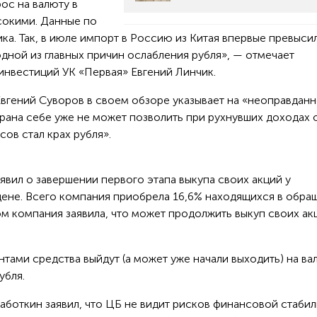
ос на валюту в
сокими. Данные по
ка. Так, в июле импорт в Россию из Китая впервые превыси
одной из главных причин ослабления рубля», — отмечает
инвестиций УК «Первая» Евгений Линчик.
вгений Суворов в своем обзоре указывает на «неоправдан
рана себе уже не может позволить при рухнувших доходах 
сов стал крах рубля».
вил о завершении первого этапа выкупа своих акций у
ене. Всего компания приобрела 16,6% находящихся в обра
том компания заявила, что может продолжить выкуп своих ак
тами средства выйдут (а может уже начали выходить) на в
убля.
аботкин заявил, что ЦБ не видит рисков финансовой стаби