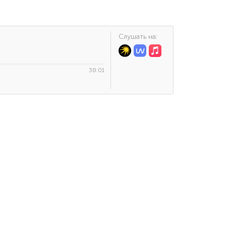
Cлушать на:
38:01