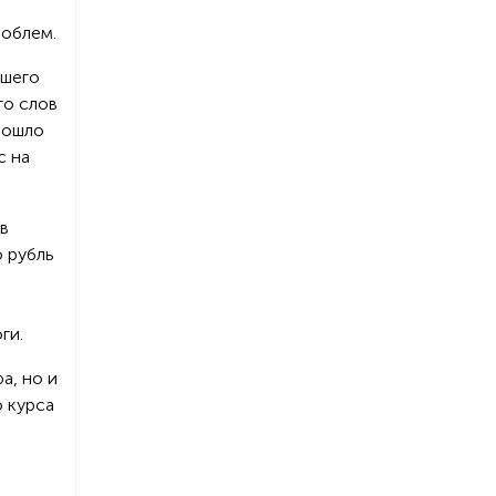
роблем.
вшего
го слов
рошло
с на
в
о рубль
ги.
а, но и
 курса