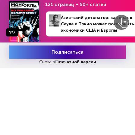
121 страниц
50+ статей
Азиатский детонатор: как крах в
Сеуле и Токио может похоронить
экономики США и Европы
№7
Еженедельный выпуск №33
Репакеры, на выход
Подписаться
Месяц подписки
Попробовать
бесплатно
Снова в
печатной версии