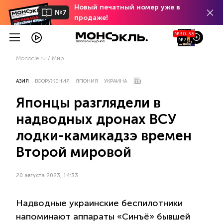
Новый печатный номер уже в
№7
продаже!
№30-33
№7
Monocle.ru
Мир
АЗИЯ
ВООРУЖЕНИЯ
ЯПОНИЯ
УКРАИНА
Японцы разглядели в
надводных дронах ВСУ
лодки-камикадзэ времен
Второй мировой
20 августа 2023, 14:33
Надводные украинские беспилотники
напоминают аппараты «Синъё» бывшей