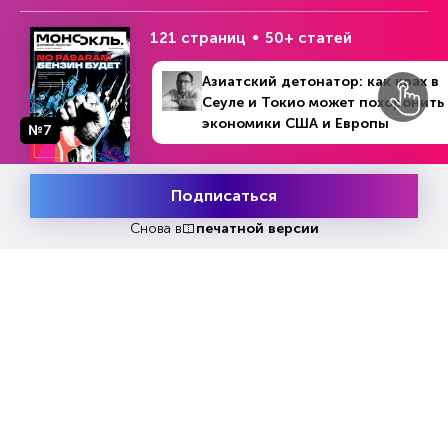
сейчас представляют как раз провинции,
121 страниц
50+ статей
экономики которых перегружены долгами.
Рэй Далио очень популярен у китайских
Азиатский детонатор: как крах в
инвесторов. Его книга «Принципы: Жизнь и
Сеуле и Токио может похоронить
экономики США и Европы
работа» после выхода перевода в Китае в 2018
№7
году стала там бестселлером.
Далио возглавляет 125-миллиардный
Подписаться
Месяц подписки
Попробовать
инвестиционный фонд Bridgewater Associates,
бесплатно
Снова в
печатной версии
штаб-квартира которого находится в
Коннектикуте. Он не только много
инвестирует в Китай, но и часто кредитует
китайских инвесторов.
Bridgewater является крупнейшим
иностранным инвестиционным фондом в КНР.
В Поднебесной он появился в 2018 году и с
тех пор открыл там еще два фонда. В прошлом
году Далио увеличил китайские активы вдвое.