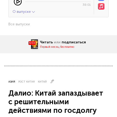
38:01
О выпуске
Все выпуски
Читать
или
подписаться
№33
Первый месяц бесплатно
АЗИЯ
РОСТ КИТАЯ
КИТАЙ
Далио: Китай запаздывает
с решительными
действиями по госдолгу