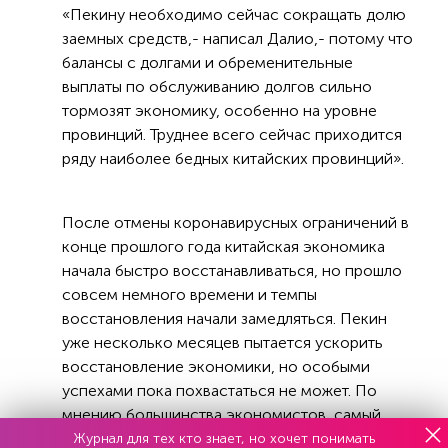
«Пекину необходимо сейчас сокращать долю
заемных средств,- написал Далио,- потому что
балансы с долгами и обременительные
выплаты по обслуживанию долгов сильно
тормозят экономику, особенно на уровне
провинций. Труднее всего сейчас приходится
ряду наиболее бедных китайских провинций».
После отмены коронавирусных ограничений в
конце прошлого года китайская экономика
начала быстро восстанавливаться, но прошло
совсем немного времени и темпы
восстановления начали замедляться. Пекин
уже несколько месяцев пытается ускорить
восстановление экономики, но особыми
успехами пока похвастаться не может. По
мнению большинства экономистов, самый
большой риск для китайской экономики
Журнал для тех кто знает, но хочет понимать