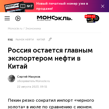
Новый печатный номер уже в
№7
продаже!
№30-33
№7
Monocle.ru
Экономика
ВЭД
РЫНОК НЕФТИ
КИТАЙ
Россия остается главным
экспортером нефти в
Китай
Сергей Мануков
обозреватель Monocle.ru
22 августа 2023, 09:51
Пекин резко сократил импорт «черного
золота» в июле по сравнению с июнем.