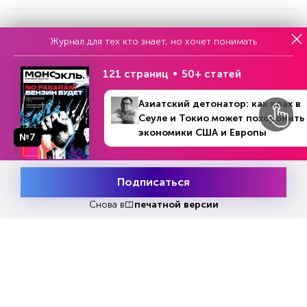
Реклама
Журнал для тех кто знает, но хочет понимать
121 страниц
50+ статей
Читать
или
подписаться
№33
Азиатский детонатор: как крах в
Первый месяц бесплатно
Сеуле и Токио может похоронить
экономики США и Европы
№7
ЧИТАЙТЕ ТАКЖЕ
Подписаться
Месяц подписки
Попробовать
бесплатно
Снова в
печатной версии
НОВОСТИ ПАРТНЕРОВ