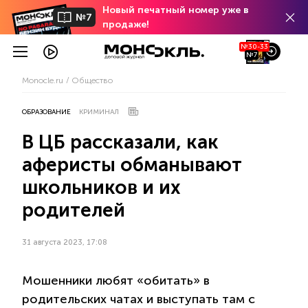
Новый печатный номер уже в
№7
продаже!
№30-33
№7
Monocle.ru
Общество
ОБРАЗОВАНИЕ
КРИМИНАЛ
В ЦБ рассказали, как
аферисты обманывают
школьников и их
родителей
31 августа 2023, 17:08
Мошенники любят «обитать» в
родительских чатах и выступать там с