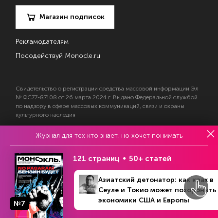
Магазин подписок
Рекламодателям
Посодействуй Monocle.ru
Свидетельство о регистрации средства массовой информации Эл
№ ФС77-87108 от 26 марта 2024 г. Выдано Федеральной службой
по надзору в сфере массовых коммуникаций, связи и охраны
культурного наследия
Журнал для тех кто знает, но хочет понимать
© 2017—2026 АНО «Творческий коллектив Эксперт»
Политика конфиденциальности
121 страниц
50+ статей
Условия использования материалов
Согласие на обработку персональных данных
Азиатский детонатор: как крах в
Сеуле и Токио может похоронить
экономики США и Европы
№7