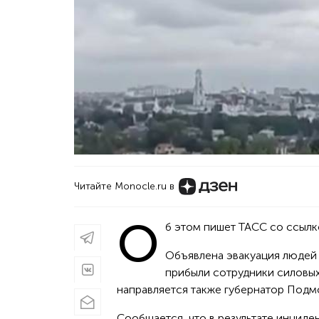
Читайте Monocle.ru в
О
б этом пишет ТАСС со ссылк
Объявлена эвакуация людей и
прибыли сотрудники силовых
направляется также губернатор Подм
Сообщается, что в результате инциде