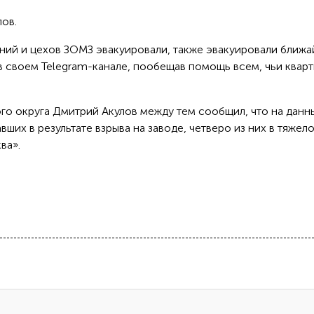
лов.
аний и цехов ЗОМЗ эвакуировали, также эвакуировали ближ
в своем Telegram-канале, пообещав помощь всем, чьи квар
го округа Дмитрий Акулов между тем сообщил, что на данн
ших в результате взрыва на заводе, четверо из них в тяжел
ва».