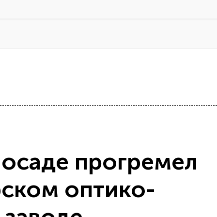
Посаде прогремел
рском оптико-
 заводе