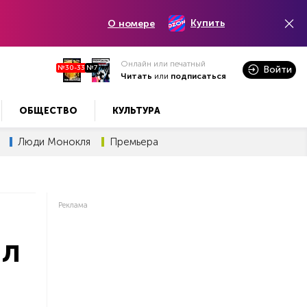
Купить
О номере
Онлайн или печатный
№30-33
№7
Войти
Читать
или
подписаться
ОБЩЕСТВО
КУЛЬТУРА
Люди Монокля
Премьера
Реклама
ил