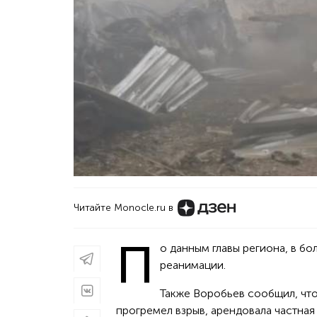
Читайте Monocle.ru в
П
о данным главы региона, в бо
реанимации.
Также Воробьев сообщил, чт
прогремел взрыв, арендовала частная