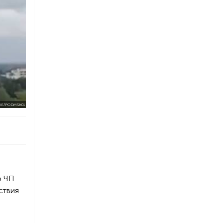
ME/PODMSK01
о ЧП
ствия