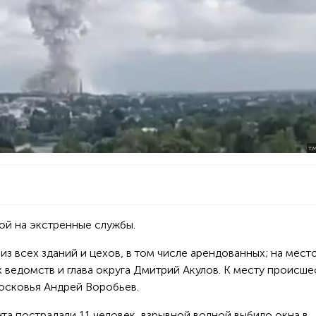
T.
ой на экстренные службы.
з всех зданий и цехов, в том числе арендованных; на мест
 ведомств и глава округа Дмитрий Акулов. К месту происше
осковья Андрей Воробьев.
нта пострадали 11 человек, взрывной волной выбило окна в