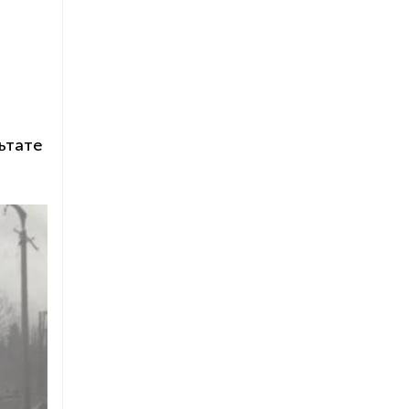
ьтате