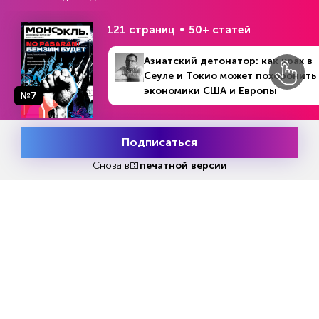
121 страниц
50+ статей
Еженедельный выпуск №33
Азиатский детонатор: как крах в
Репакеры, на выход
Сеуле и Токио может похоронить
экономики США и Европы
№7
Подписаться
Месяц подписки
Попробовать
бесплатно
Снова в
печатной версии
Попробовать бесплатно