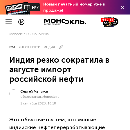
Новый печатный номер уже в
№7
продаже!
№30-33
№7
Monocle.ru
Экономика
ВЭД
РЫНОК НЕФТИ
ИНДИЯ
Индия резко сократила в
августе импорт
российской нефти
Сергей Мануков
обозреватель Monocle.ru
1 сентября 2023, 10:18
Это объясняется тем, что многие
индийские нефтеперерабатывающие