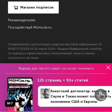
Магазин подписок
Рекламодателям
Посодействуй Monocle.ru
Свидетельство о регистрации средства массовой информации Эл
№ ФС77-87108 от 26 марта 2024 г. Выдано Федеральной службой
по надзору в сфере массовых коммуникаций, связи и охраны
культурного наследия
Журнал для тех кто знает, но хочет понимать
© 2017—2026 АНО «Творческий коллектив Эксперт»
Политика конфиденциальности
121 страниц
50+ статей
Условия использования материалов
Согласие на обработку персональных данных
Азиатский детонатор: как крах в
Сеуле и Токио может похоронить
экономики США и Европы
№7