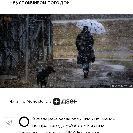
неустойчивой погодой.
FLICKR/NITOHAP
Читайте Monocle.ru в
О
б этом рассказал ведущий специалист
центра погоды «Фобос» Евгений
Тишковец, передает «РИА Новости».