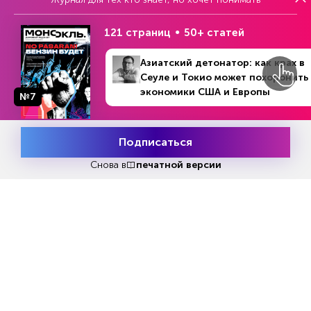
121 страниц
50+ статей
Азиатский детонатор: как крах в
Реклама
Сеуле и Токио может похоронить
экономики США и Европы
№7
Читать
или
подписаться
№33
Первый месяц бесплатно
Подписаться
Месяц подписки
Попробовать
бесплатно
Снова в
печатной версии
ЧИТАЙТЕ ТАКЖЕ
НОВОСТИ ПАРТНЕРОВ