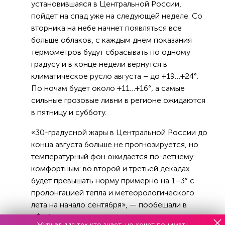
установившаяся в Центральной России,
пойдет на спад уже на следующей неделе. Со
вторника на небе начнет появляться все
больше облаков, с каждым днем показания
термометров будут сбрасывать по одному
градусу и в конце недели вернутся в
климатическое русло августа – до +19…+24°.
По ночам будет около +11…+16°, а самые
сильные грозовые ливни в регионе ожидаются
в пятницу и субботу.
«30-градусной жары в Центральной России до
конца августа больше не прогнозируется, но
температурный фон ожидается по-летнему
комфортным: во второй и третьей декадах
будет превышать норму примерно на 1–3° с
пролонгацией тепла и метеорологического
лета на начало сентября», — пообещали в
«Фобос».
Журнал для тех кто знает, но хочет понимать