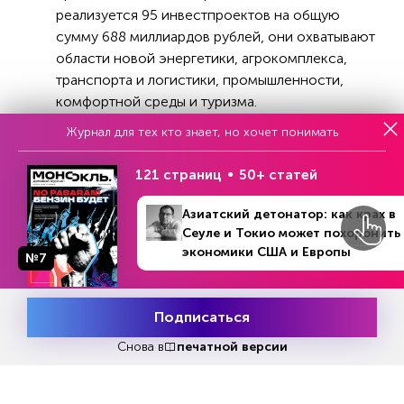
реализуется 95 инвестпроектов на общую
сумму 688 миллиардов рублей, они охватывают
области новой энергетики, агрокомплекса,
транспорта и логистики, промышленности,
комфортной среды и туризма.
Журнал для тех кто знает, но хочет понимать
В их числе модернизация морских портов
Корсакова и Шахтерска, строительство
121 страниц
50+ статей
водородного завода мощностью 36,5 тысячи в
год, реализацию проекта «Сахалин 3» для
Азиатский детонатор: как крах в
подводной добычи углеводорода, а также
Сеуле и Токио может похоронить
развитие гостиничной инфраструктуры на
экономики США и Европы
№7
Курильских островах и модернизацию
горнолыжного комплекса «Горный воздух» с
целью сделать его курортом международного
Подписаться
Месяц подписки
уровня.
Попробовать
бесплатно
Снова в
печатной версии
Оценивая инвестиционные перспективы
Сахалинской области, представленные на