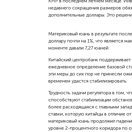
КНР в последнем летнем месяце. Инве
недавнего сокращения размеров обяз
дополнительные доллары. Это решени
Материковый юань в результате пос
доллару почти на 1%, что является ма
моменте давали 7,27 юаней.
Китайский центробанк поддерживает р
ежедневное определение базовой став
эти меры до сих пор не принесли ожи
временем удастся стабилизировать.
Трудность задачи регулятора в том, 
способствуют стабилизации обстанов
более расходящаяся с главными запа
ставки, которую китайцы в отличие от
материковый юань продолжил падение
уровне 2-процентного коридора по о