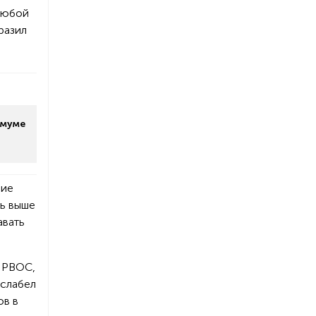
 любой
разил
имуме
ние
сь выше
авать
. РВОС,
ослабел
ов в