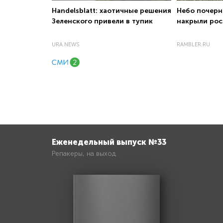
Handelsblatt: хаотичные решения
Небо почерн
Зеленского привели в тупик
накрыли рос
URA.NEWS
RAMBLER.RU
Еженедельный выпуск №33
Репакеры, на выход