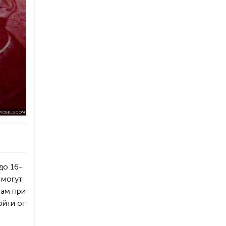
PIQSELS.COM
до 16-
 могут
рам при
ойти от