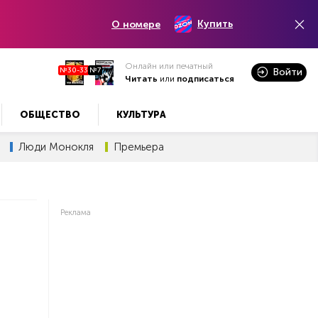
Купить
О номере
Онлайн или печатный
№30-33
№7
Войти
Читать
или
подписаться
ОБЩЕСТВО
КУЛЬТУРА
Люди Монокля
Премьера
Реклама