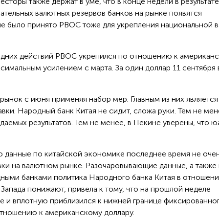
сторы также держат в уме, что в конце недели в результате
ательных валютных резервов банков на рынке появятся
е было принято РВОС тоже для укрепления национальной в
ледних действий РВОС укрепился по отношению к американ
ксимальным усилением с марта. За один доллар 11 сентября 
ынок с июня применяя набор мер. Главным из них является
ки. Народный банк Китая не сидит, сложа руки. Тем не мен
даемых результатов. Тем не менее, в Пекине уверены, что ю
что данные по китайской экономике последнее время не оче
ки на валютном рынке. Разочаровывающие данные, а также
дными банками политика Народного банка Китая в отношен
 Запада понижают, привела к тому, что на прошлой неделе
 и вплотную приблизился к нижней границе фиксированног
тношению к американскому доллару.