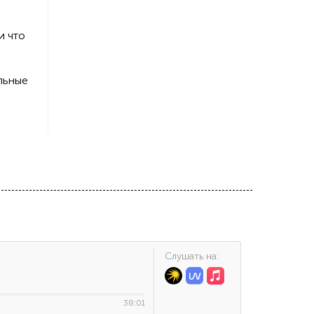
и что
льные
Cлушать на:
38:01