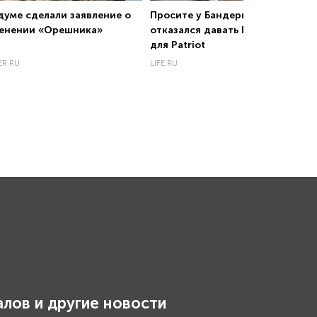
думе сделали заявление о
Просите у Бандеры: Туск
енении «Орешника»
отказался давать Киеву ракеты
для Patriot
ER.RU
LIFE.RU
лов и другие новости