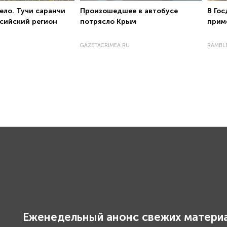
ело. Тучи саранчи
Произошедшее в автобусе
В Гос
сийский регион
потрясло Крым
прим
GAZETACRIMEA.RU
RAMBL
Еженедельный анонс свежих материа