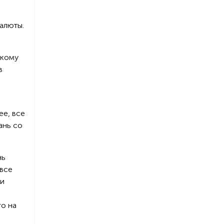
алюты.
скому
в
ее, все
ань со
нь
 все
ии
о на