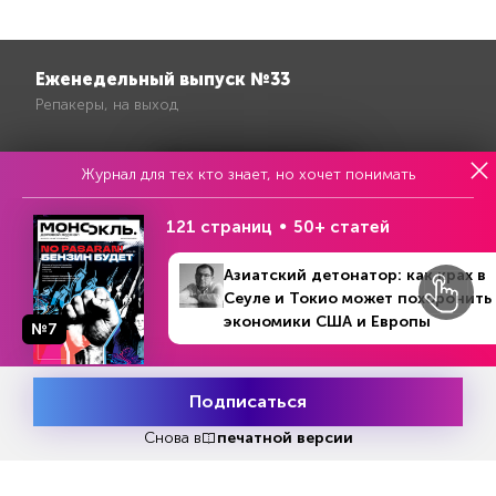
Еженедельный выпуск №33
Репакеры, на выход
Журнал для тех кто знает, но хочет понимать
121 страниц
50+ статей
Азиатский детонатор: как крах в
Сеуле и Токио может похоронить
экономики США и Европы
№7
Подписаться
Месяц подписки
Попробовать
бесплатно
Снова в
печатной версии
Попробовать бесплатно