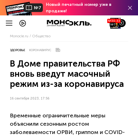
Новый печатный номер уже в
№7
продаже!
№30-33
№7
Monocle.ru
Общество
ЗДОРОВЬЕ
КОРОНАВИРУС
В Доме правительства РФ
вновь введут масочный
режим из-за коронавируса
16 сентября 2023, 17:56
Временные ограничительные меры
объяснили сезонным ростом
заболеваемости ОРВИ, гриппом и COVID-