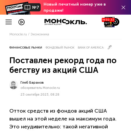
Новый печатный номер уже в
№7
продаже!
№30-33
№7
Monocle.ru
Экономика
ФИНАНСОВЫЕ РЫНКИ
ФОНДОВЫЙ РЫНОК
BANK OF AMERICA
Поставлен рекорд года по
бегству из акций США
Глеб Баранов
обозреватель Monocle.ru
23 сентября 2023, 08:28
Отток средств из фондов акций США
вышел на этой неделе на максимум года.
Это неудивительно: такой негативной