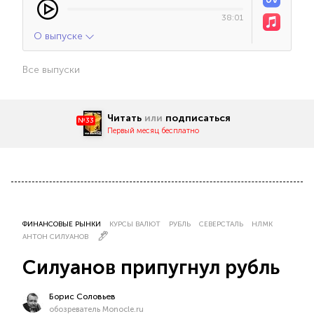
38:01
О выпуске
Все выпуски
Читать
или
подписаться
№33
Первый месяц бесплатно
ФИНАНСОВЫЕ РЫНКИ
КУРСЫ ВАЛЮТ
РУБЛЬ
СЕВЕРСТАЛЬ
НЛМК
АНТОН СИЛУАНОВ
Силуанов припугнул рубль
Борис Соловьев
обозреватель Monocle.ru