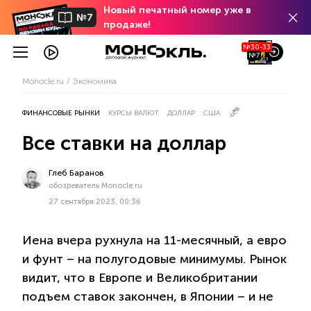
Новый печатный номер уже в
№7
продаже!
№30-33
№7
Monocle.ru
Экономика
ФИНАНСОВЫЕ РЫНКИ
КУРСЫ ВАЛЮТ
ДОЛЛАР
США
Все ставки на доллар
Глеб Баранов
обозреватель Monocle.ru
27 сентября 2023, 00:36
Иена вчера рухнула на 11-месячный, а евро
и фунт – на полугодовые минимумы. Рынок
видит, что в Европе и Великобритании
подъем ставок закончен, в Японии – и не