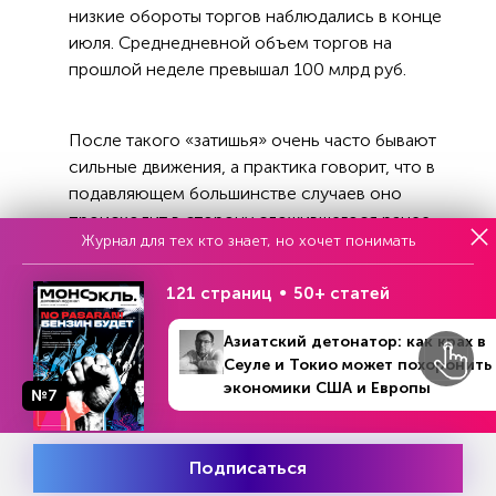
низкие обороты торгов наблюдались в конце
июля. Среднедневной объем торгов на
прошлой неделе превышал 100 млрд руб.
После такого «затишья» очень часто бывают
сильные движения, а практика говорит, что в
подавляющем большинстве случаев оно
происходит в сторону сложившегося ранее
Журнал для тех кто знает, но хочет понимать
тренда.
Рубль же уверенно падает с конца 2022 года.
121 страниц
50+ статей
Поэтому выход из «треугольника» с большей
Азиатский детонатор: как крах в
вероятностью будет вверх, то есть рубль
Сеуле и Токио может похоронить
начнет слабеть. Поводом для этого может
экономики США и Европы
№7
послужить окончание налогового периода,
когда экспортеры уменьшат продажу валютной
Подписаться
выручки и на рынке возникнет дисбаланс.
Месяц подписки
Попробовать