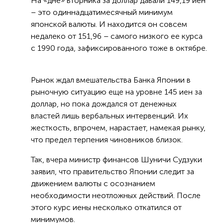
На «дне» вторника за доллар давали 149,19 иен
– это одиннадцатимесячный минимум
японской валюты. И находится он совсем
недалеко от 151,96 – самого низкого ее курса
с 1990 года, зафиксированного тоже в октябре.
Рынок ждал вмешательства Банка Японии в
рыночную ситуацию еще на уровне 145 иен за
доллар, но пока дождался от денежных
властей лишь вербальных интервенций. Их
жесткость, впрочем, нарастает, намекая рынку,
что предел терпения чиновников близок.
Так, вчера министр финансов Шуничи Судзуки
заявил, что правительство Японии следит за
движением валюты с осознанием
необходимости неотложных действий. После
этого курс иены несколько откатился от
минимумов.