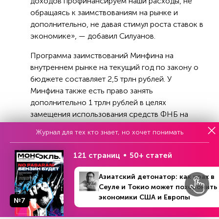
доходов профинансируем наши расходы, не
обращаясь к заимствованиям на рынке и
дополнительно, не давая стимул роста ставок в
экономике», — добавил Силуанов.
Программа заимствований Минфина на
внутреннем рынке на текущий год по закону о
бюджете составляет 2,5 трлн рублей. У
Минфина также есть право занять
дополнительно 1 трлн рублей в целях
замещения использования средств ФНБ на
покрытие дефицита бюджета.
Журнал для тех кто знает, но хочет понимать
121 страниц
50+ статей
Азиатский детонатор: как крах в
Реклама
Сеуле и Токио может похоронить
экономики США и Европы
№7