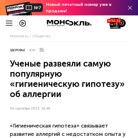
Новый печатный номер уже в
№7
продаже!
№30-33
№7
Monocle.ru
Общество
ЗДОРОВЬЕ
ЗОЖ
Ученые развеяли самую
популярную
«гигиеническую гипотезу»
об аллергии
30 сентября 2023, 16:48
«Гигиеническая гипотеза» связывает
развитие аллергий с недостатком опыта у