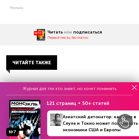
Реклама
Читать
или
подписаться
№33
Первый месяц бесплатно
ЧИТАЙТЕ ТАКЖЕ
Журнал для тех кто знает, но хочет понимать
НОВОСТИ ПАРТНЕРОВ
121 страниц
50+ статей
Азиатский детонатор: как крах в
Сеуле и Токио может похоронить
экономики США и Европы
№7