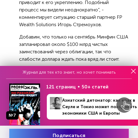
приводит к его укреплению. Подобный
процесс мы видели неоднократно”, -
комментирует ситуацию старший партнер FP
Wealth Solutions Игорь Стремоухов.
Добавим, что только на сентябрь Минфин США
запланировал около $100 млрд чистых
заимствований через облигации, так что
слабости доллара ждать пока вряд ли стоит.
Журнал для тех кто знает, но хочет понимать
Если же обратиться к техническому анализу
графика основной пары евро/доллар, которая
121 страниц
50+ статей
имеет самый большой вес в индексе доллара,
Азиатский детонатор: как крах в
то сейчас есть все шансы увидеть еще один
Сеуле и Токио может похоронить
период трендового доминирования
экономики США и Европы
№7
американской валюты.
“На месячном таймфрейме видно, что с января
Подписаться
котировки пары безуспешно бились в уровень,