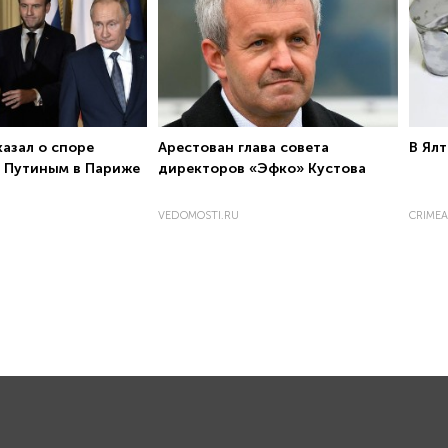
казал о споре
Арестован глава совета
В Ялт
с Путиным в Париже
директоров «Эфко» Кустова
VEDOMOSTI.RU
CRIMEA