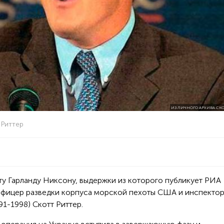
ИЗ ЛИЧНОГО АРХИВА СКО
 Риттер
ту Гарланду Никсону, выдержки из которого публикует РИА
 офицер разведки корпуса морской пехоты США и инспект
1-1998) Скотт Риттер.