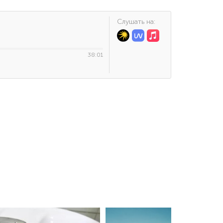
Cлушать на:
38:01