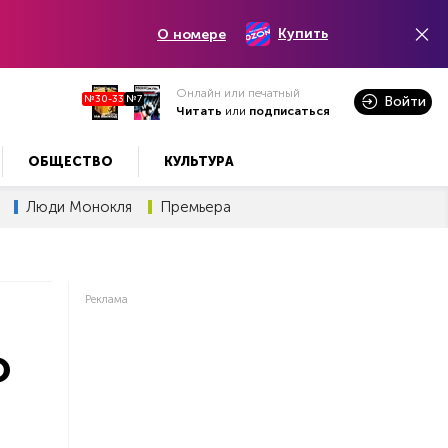
Купить
О номере
Онлайн или печатный
№30-33
№7
Войти
Читать
или
подписаться
ОБЩЕСТВО
КУЛЬТУРА
Люди Монокля
Премьера
Реклама
о