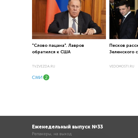
"Слово пацана". Лавров
Песков расс
обратился к США
Зеленского 
TVZVEZDA.RU
VEDOMOSTI.RU
Еженедельный выпуск №33
Репакеры, на выход