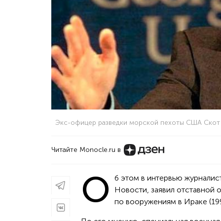
Экс-офицер разведки морской пехоты США Скот
Читайте Monocle.ru в
О
б этом в интервью журналис
Новости, заявил отставной
по вооружениям в Ираке (199