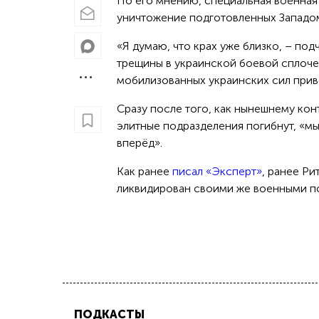
По его мнению, специальная военная
уничтожение подготовленных Западом
«Я думаю, что крах уже близко, – под
трещины в украинской боевой сплоче
мобилизованных украинских сил приве
Сразу после того, как нынешнему кон
элитные подразделения погибнут, «мы
вперёд».
Как ранее
писал «Эксперт»
, ранее Ри
ликвидирован своими же военными по
ПОДКАСТЫ