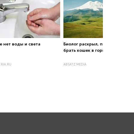
е нет воды и света
Биолог раскрыл, почему нельзя
брать кошек в горы
.RIA.RU
ABSATZ.MEDIA