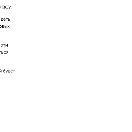
 ВСУ,
идеть
новых
 эти
ться
й будет