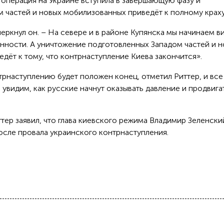
 операция на Украине вступила в завершающую фазу и
 частей и новых мобилизованных приведёт к полному краху
черкнул он. – На севере и в районе Купянска мы начинаем в
нности. А уничтожение подготовленных Западом частей и 
дёт к тому, что контрнаступление Киева закончится».
трнаступлению будет положен конец, отметил Риттер, и все
 увидим, как русские начнут оказывать давление и продвига
ттер заявил, что глава киевского режима Владимир Зеленски
сле провала украинского контрнаступления.