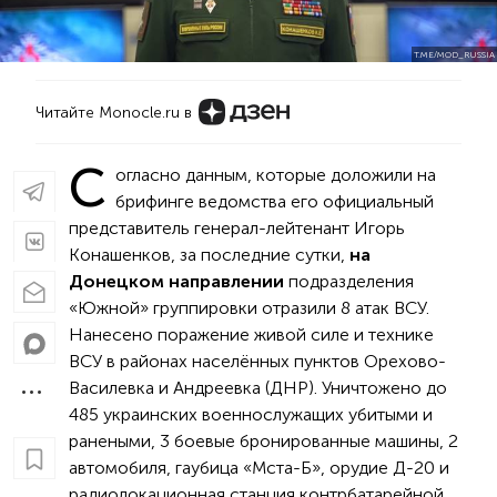
T.ME/MOD_RUSSIA
Читайте Monocle.ru в
С
огласно данным, которые доложили на
брифинге ведомства его официальный
представитель генерал-лейтенант Игорь
Конашенков, за последние сутки,
на
Донецком направлении
подразделения
«Южной» группировки отразили 8 атак ВСУ.
Нанесено поражение живой силе и технике
ВСУ в районах населённых пунктов Орехово-
Василевка и Андреевка (ДНР). Уничтожено до
485 украинских военнослужащих убитыми и
ранеными, 3 боевые бронированные машины, 2
автомобиля, гаубица «Мста-Б», орудие Д-20 и
радиолокационная станция контрбатарейной