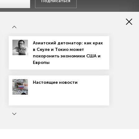
Подписаться
х данных
Азиатский детонатор: как крах
в Сеуле и Токио может
похоронить экономики США и
Европы
Настоящие новости
Магазин подписок
Рекламодателям
Посодействуй Monocle.ru
ь
Маркетплейсы: вход не для всех