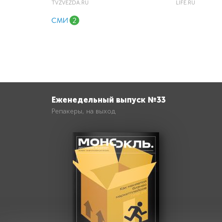
TVZVEZDA.RU
LIFE.RU
Еженедельный выпуск №33
Репакеры, на выход