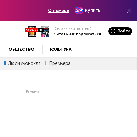
Купить
О номере
Онлайн или печатный
№30-33
№7
Войти
Читать
или
подписаться
ОБЩЕСТВО
КУЛЬТУРА
Люди Монокля
Премьера
Реклама