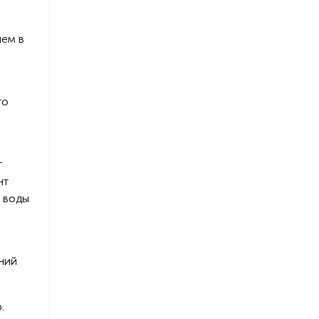
чем в
го
т
нт
 воды
ний
.