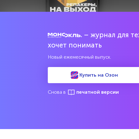
– журнал для тех
Попробовать бесплатно
хочет понимать
Читать за 180 руб
Новый ежемесячный выпуск.
Купить на Озон
Соцсети
Издан
Снова в
печатной версии
Все вып
Архив 
Указатели
Рейтин
М
Подрубрики
Спецдо
Темы
Интервью