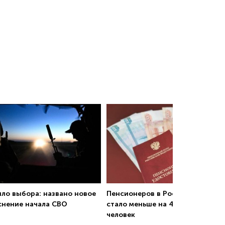
ыло выбора: названо новое
Пенсионеров в России за год
снение начала СВО
стало меньше на 409 тысяч
человек