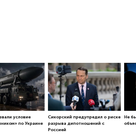
азвали условие
Сикорский предупредил о риске
Не б
ником» по Украине
разрыва дипотношений с
объя
Россией