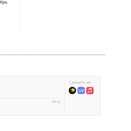
абрь
Cлушать на:
38:01