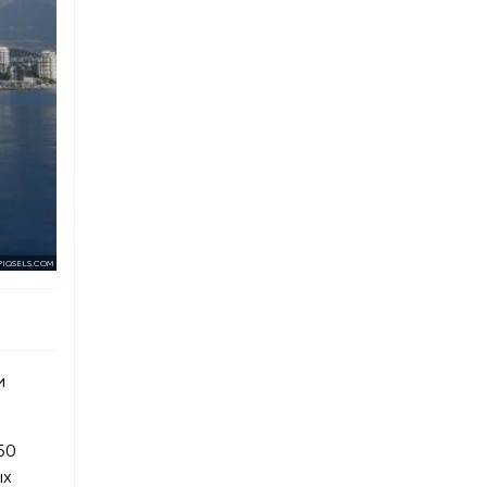
PIQSELS.COM
и
50
ых