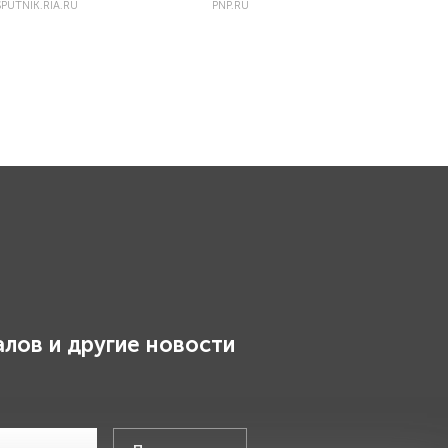
PUTNIK.RIA.RU
PNP.RU
лов и другие новости
.