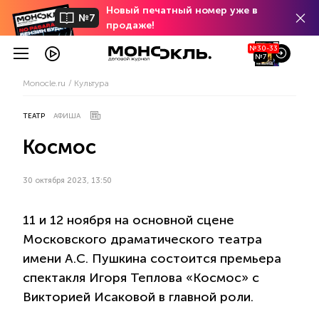
Новый печатный номер уже в
№7
продаже!
№30-33
№7
Monocle.ru
Культура
ТЕАТР
АФИША
Космос
30 октября 2023, 13:50
11 и 12 ноября на основной сцене
Московского драматического театра
имени А.С. Пушкина состоится премьера
спектакля Игоря Теплова «Космос» с
Викторией Исаковой в главной роли.