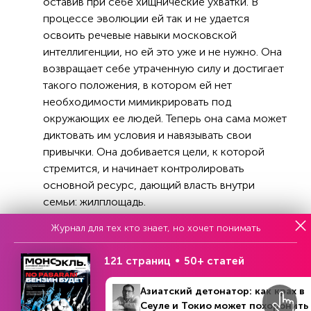
оставив при себе хищнические ухватки. В
процессе эволюции ей так и не удается
освоить речевые навыки московской
интеллигенции, но ей это уже и не нужно. Она
возвращает себе утраченную силу и достигает
такого положения, в котором ей нет
необходимости мимикрировать под
окружающих ее людей. Теперь она сама может
диктовать им условия и навязывать свои
привычки. Она добивается цели, к которой
стремится, и начинает контролировать
основной ресурс, дающий власть внутри
семьи: жилплощадь.
Журнал для тех кто знает, но хочет понимать
осхождение главной героини из
обитательницы бельевой комнаты, которая
121 страниц
50+ статей
может быть в любой момент из нее изгнана, в
полноправную владелицу жилой площади —
Азиатский детонатор: как крах в
центральный сюжет «Наташи». Семья, живущая
Сеуле и Токио может похоронить