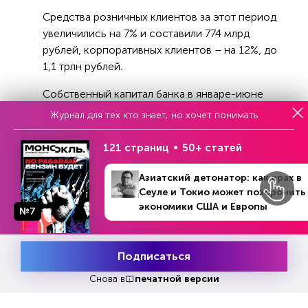
Средства розничных клиентов за этот период
увеличились на 7% и составили 774 млрд
рублей, корпоративных клиентов – на 12%, до
1,1 трлн рублей.
Собственный капитал банка в январе-июне
2023 года прирос на 29% и достиг 247 млрд
Журнал для тех кто знает, но хочет понимать
рублей.
121 страниц
50+ статей
Небанковский бизнес группы (страхование,
лизинг, факторинг) в I полугодии 2023 года
Азиатский детонатор: как крах в
заработал 3 млрд рублей чистой прибыли,
Сеуле и Токио может похоронить
резюмировали в пресс-службе.
экономики США и Европы
№7
Подписаться
Месяц подписки
Попробовать
бесплатно
Снова в
печатной версии
Читать
или
подписаться
№33
Первый месяц бесплатно