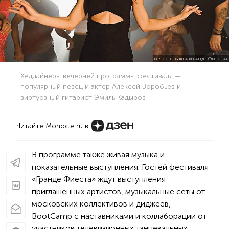
ПРЕСС-СЛУЖБА «ГРАНДЕ ФИЕСТА»
Хедлайнеры вечерней программы фестиваля —
популярный певец и актер Алексей Воробьев и
виртуозный гитарист Эмиль Кадыров
Читайте Monocle.ru в
В программе также живая музыка и
показательные выступления. Гостей фестиваля
«Гранде Фиеста» ждут выступления
приглашенных артистов, музыкальные сеты от
московских коллективов и диджеев,
BootCamp c наставниками и коллаборации от
участников телевизионных танцевальных