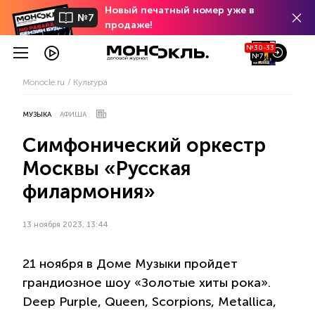
Новый печатный номер уже в
№7
продаже!
№30-33
№7
Monocle.ru
Культура
МУЗЫКА
АФИША
Симфонический оркестр
Москвы «Русская
филармония»
13 ноября 2023, 13:44
21 ноября в Доме Музыки пройдет
грандиозное шоу «Золотые хиты рока».
Deep Purple, Queen, Scorpions, Metallica,