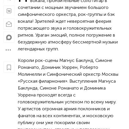
вокала, пронзительные соло гитар в
сочетании с мощным звучанием большого
симфонического оркестра, рок-группы и бэк
вокала! Зрителей ждет невероятная феерия
потрясающего звука и головокружительных
ритмов. Ураган эмоций, полное погружение в
безудержную атмосферу бессмертной музыки
легендарных групп.
Короли рок-сцены Магнус Баклунд, Симоне
Романато, Доминик Уоррен, Роберто
Молинелли и Симфонический оркестр Москвы
«Русская филармония». Выступления Магнуса
Баклунда, Симоне Романато и Доминика
Уоррена проходят всегда с
головокружительным успехом по всему миру.
У артистов огромная армия поклонников и
фанатов на всех континентах, и московскую
публику они уже покорили своим