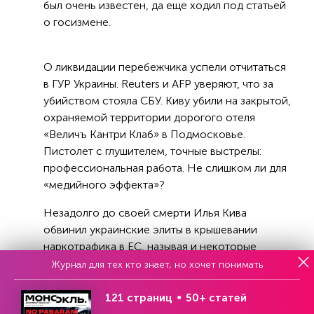
был очень известен, да еще ходил под статьей
о госизмене.
О ликвидации перебежчика успели отчитаться
в ГУР Украины. Reuters и AFP уверяют, что за
убийством стояла СБУ. Киву убили на закрытой,
охраняемой территории дорогого отеля
«Величъ Кантри Клаб» в Подмосковье.
Пистолет с глушителем, точные выстрелы:
профессиональная работа. Не слишком ли для
«медийного эффекта»?
Незадолго до своей смерти Илья Кива
обвинил украинские элиты в крышевании
наркотрафика в ЕС, называя и некоторые
имена. Упоминал и «Химпром»: члены этой
Журнал для тех кто знает, но хочет понимать
ОПГ, вероятно, устроили поджог дом блогера
Анатолия Шария в Испании за то, что он
121 страниц
50+ статей
публиковал расследования об их