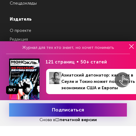
Спецдоклады
Издатель
О проекте
Редакция
Журнал для тех кто знает, но хочет понимать
Авторы
Контакты
121 страниц
50+ статей
Азиатский детонатор: как крах в
Магазин подписок
Сеуле и Токио может похоронить
экономики США и Европы
№7
Рекламодателям
Посодействуй Monocle.ru
Подписаться
Месяц подписки
Попробовать
бесплатно
Снова в
печатной версии
Свидетельство о регистрации средства массовой информации Эл
№ ФС77-87108 от 26 марта 2024 г. Выдано Федеральной службой
по надзору в сфере массовых коммуникаций, связи и охраны