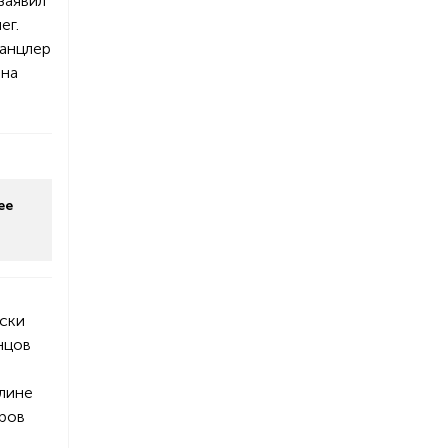
заявил
ег.
канцлер
 на
ее
ески
нцов
рлине
еров