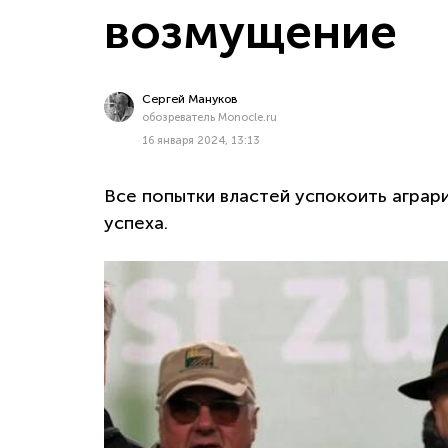
возмущение
Сергей Мануков
обозреватель Monocle.ru
16 января 2024, 13:13
Все попытки властей успокоить аграр
успеха.