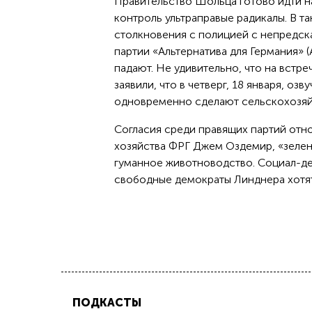
Правительство Шольца готово идти на
контроль ультраправые радикалы. В т
столкновения с полицией с непредска
партии «Альтернатива для Германия» (
падают. Не удивительно, что на встр
заявили, что в четверг, 18 января, о
одновременно сделают сельскохозяй
Согласия среди правящих партий отно
хозяйства ФРГ Джем Оздемир, «зеле
гуманное животноводство. Социал-де
свободные демократы Линднера хотят
ПОДКАСТЫ