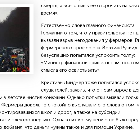
смерть, а всего лишь ее отсрочить на как
время».
Естественно слова главного финансиста
Германии о том, что у правительства нет д
вызвали взрыв негодования у фермеров. Г
фермерского профсоюза Йоахим Руквид
безуспешно попытался успокоить толпу:
«Министр финансов пришел к нам, поэтом
смысла его освистывать».
Кристиан Линднер тоже попытался успок
слушателей, заявив, что он сам вырос в де
и в детстве чистил конюшни. Однако попытки вызвали тольк
. Фермеры довольно спокойно выслушали его слова о том, 
монтировавшихся школ и дорог, а также на субсидии
газ и электроэнергию. Однако их возмущению не было пред
 добавил, что деньги нужны также и для помощи Украине.