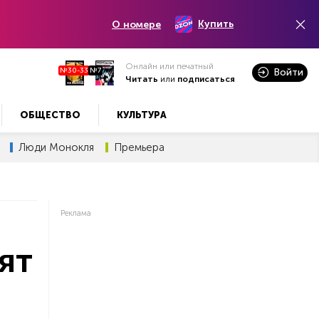
Купить
О номере
Онлайн или печатный
№30-33
№7
Войти
Читать
или
подписаться
ОБЩЕСТВО
КУЛЬТУРА
Люди Монокля
Премьера
Реклама
ят