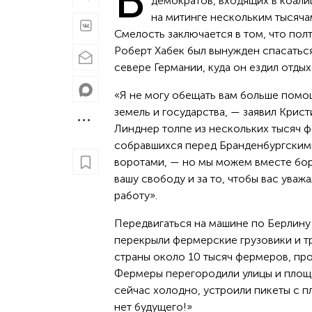
В
демократов, входящих в коали
на митинге нескольким тысячам
Смелость заключается в том, что пол
Роберт Хабек был вынужден спасаться
севере Германии, куда он ездил отдых
«Я не могу обещать вам больше помо
земель и государства,
заявил Крист
—
Линднер толпе из нескольких тысяч 
собравшихся перед Бранденбургским
воротами,
но мы можем вместе бор
—
вашу свободу и за то, чтобы вас уважа
работу».
Передвигаться на машине по Берлину 
перекрыли фермерские грузовики и тр
страны около 10 тысяч фермеров, пр
Фермеры перегородили улицы и площа
сейчас холодно, устроили пикеты с п
нет будущего!»