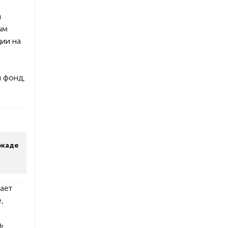
и
ым
ии на
 фонд,
окаде
ает
,
ь