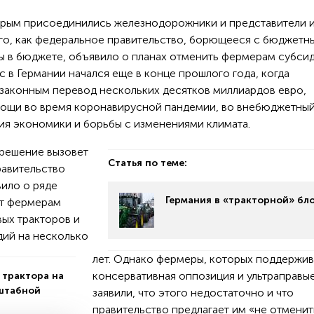
орым присоединились железнодорожники и представители 
ого, как федеральное правительство, борющееся с бюджетн
ы в бюджете, объявило о планах отменить фермерам субсид
 в Германии начался еще в конце прошлого года, когда
законным перевод нескольких десятков миллиардов евро,
мощи во время коронавирусной пандемии, во внебюджетный
тия экономики и борьбы с изменениями климата.
 решение вызовет
Статья по теме:
равительство
ило о ряде
Германия в «тракторной» бл
ют фермерам
вых тракторов и
дий на несколько
лет. Однако фермеры, которых поддержив
консервативная оппозиция и ультраправые
трактора на
сштабной
заявили, что этого недостаточно и что
правительство предлагает им «не отменит