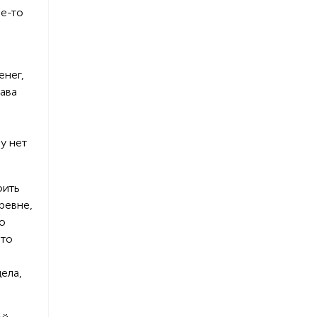
ое-то
енег,
лава
у нет
оить
ревне,
о
что
ела,