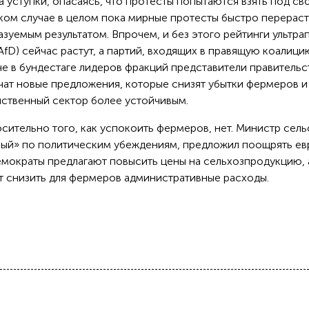
 уступки, опасаясь, что протесты попытаются взять под св
аком случае в целом пока мирные протесты быстро перераст
зуемым результатом. Впрочем, и без этого рейтинги ультра
AfD) сейчас растут, а партий, входящих в правящую коалици
ече в бундестаге лидеров фракций представители правительс
звучат новые предложения, которые снизят убытки фермеров и
ственный сектор более устойчивым.
сительно того, как успокоить фермеров, нет. Министр сель
ный» по политическим убеждениям, предложил поощрять ев
мократы предлагают повысить цены на сельхозпродукцию, 
 снизить для фермеров административные расходы.