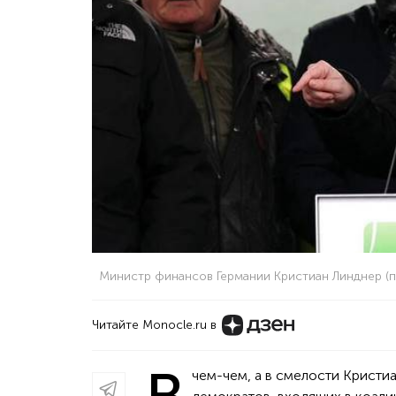
Министр финансов Германии Кристиан Линднер 
Читайте Monocle.ru в
чем-чем, а в смелости Кристи