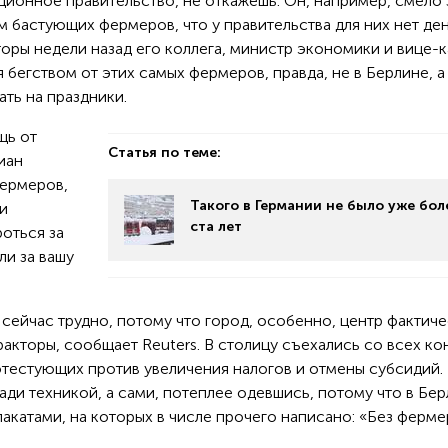
ционное правительство, не откажешь. Он, например, смело 
 бастующих фермеров, что у правительства для них нет ден
торы недели назад его коллега, министр экономики и вице-
 бегством от этих самых фермеров, правда, не в Берлине, а
ать на праздники.
щь от
Статья по теме:
иан
фермеров,
Такого в Германии не было уже бол
и
ста лет
оться за
ли за вашу
сейчас трудно, потому что город, особенно, центр фактич
акторы, сообщает Reuters. В столицу съехались со всех ко
отестующих против увеличения налогов и отмены субсидий.
ди техникой, а сами, потеплее одевшись, потому что в Бе
лакатами, на которых в числе прочего написано: «Без ферм