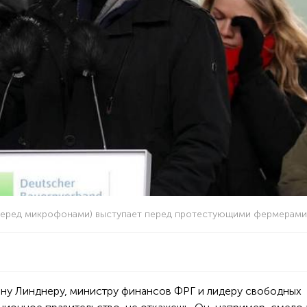
(перед микрофонами) выступает перед протестующими фермерами
ану Линднеру, министру финансов ФРГ и лидеру свободных