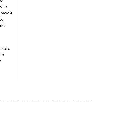
ой
ут в
правой
ю,
тва
ского
ро
а