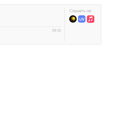
Cлушать на:
38:01