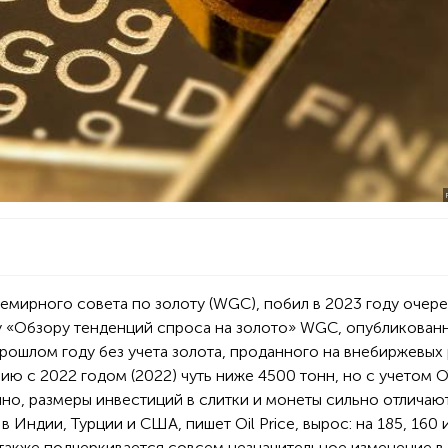
семирного совета по золоту (WGC), побил в 2023 году очер
у «Обзору тенденций спроса на золото» WGC, опубликован
прошлом году без учета золота, проданного на внебиржевых
ию с 2022 годом (2022) чуть ниже 4500 тонн, но с учетом 
но, размеры инвестиций в слитки и монеты сильно отличают
в Индии, Турции и США, пишет Oil Price, вырос: на 185, 160 
также подчеркивается совсем незначительное изменение в