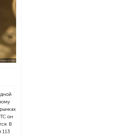
PIQSELS.COM
едной
ному
 рынках
ОТС он
ся. В
и 113