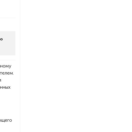
го
нному
телем.
и
анных
ющего