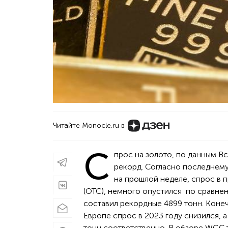
Читайте Monocle.ru в
С
прос на золото, по данным В
рекорд. Согласно последнем
на прошлой неделе, спрос в 
(ОТС), немного опустился по сравнен
составил рекордные 4899 тонн. Конеч
Европе спрос в 2023 году снизился, а 
тонн соответственно. В обзоре WGC 