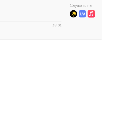
Cлушать на:
38:01