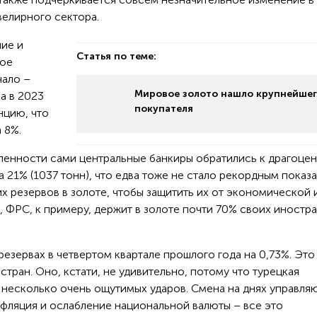
велирного сектора.
ние и
Статья по теме:
рое
чало –
Мировое золото нашло крупнейше
а в 2023
покупателя
нцию, что
 8%.
ленности сами центральные банкиры обратились к драгоце
 21% (1037 тонн), что едва тоже не стало рекордным показа
х резервов в золоте, чтобы защитить их от экономической 
, ФРС, к примеру, держит в золоте почти 70% своих иностр
резервах в четвертом квартале прошлого года на 0,73%. Это
тран. Оно, кстати, не удивительно, потому что турецкая
 несколько очень ощутимых ударов. Смена на днях управля
нфляция и ослабление национальной валюты – все это