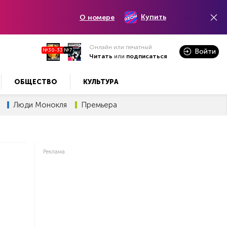
Купить
О номере
Онлайн или печатный
№30-33
№7
Войти
Читать
или
подписаться
ОБЩЕСТВО
КУЛЬТУРА
Люди Монокля
Премьера
Реклама