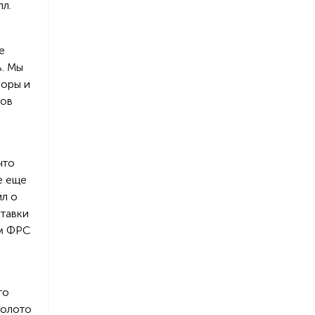
л.
е
ь. Мы
поры и
ров
что
е еще
ил о
ставки
ам ФРС
й
то
золото