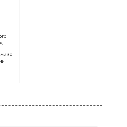
ого
».
ами во
ии