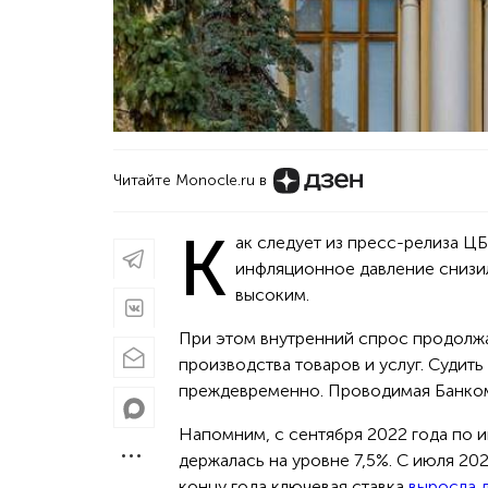
Читайте Monocle.ru в
К
ак следует из пресс-релиза Ц
инфляционное дaвление снизи
высоким.
При этом внутренний cпрос продолж
производства товаров и услуг. Cуди
преждевременнo. Проводимая Банком
Напомним, с сентября 2022 года по и
держалась на уровне 7,5%. С июля 20
концу года ключевая ставка
выросла 