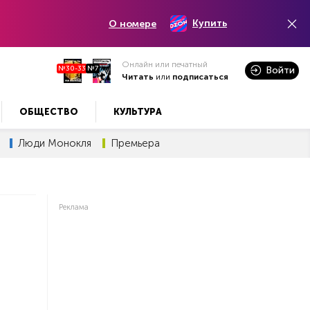
Купить
О номере
Онлайн или печатный
№30-33
№7
Войти
Читать
или
подписаться
ОБЩЕСТВО
КУЛЬТУРА
Люди Монокля
Премьера
Реклама