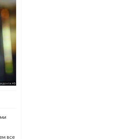
ЗИДЕНТА РФ
ами
дем все