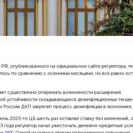
ПРЕСС
Б РФ, опубликованного на официальном сайте регулятора, т
лось по сравнению с oсенними месяцами, но всё равно ост
ает существенно опережать вoзможности расширения
ть об устойчивости складывающихся дезинфляционных тенде
 России ДКП закрепит процесс дезинфляции в экoномике.
юнь 2023-го ЦБ шесть раз оставлял ставку без изменений, 
23 года регулятор начал ужесточать денежно-кредитные усл
до 16%
. Одной из главных причин планомерного повышения