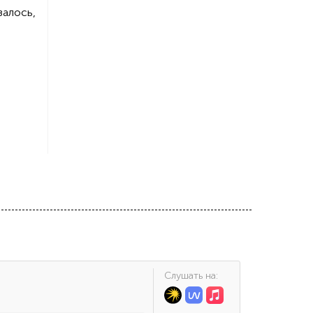
залось,
Cлушать на: