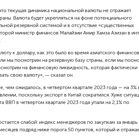
 что текущая динамика национальной валюты не отражает
раны. Валюта будет укрепляться на фоне потенциального
ьной резервной системой и в отсутствие «существенных
второй министр финансов Малайзии Амир Хамза Азизан в ин
.
люту к доллару, как это было во время азиатского финансо
если мы посмотрим на резервную базу страны, если мы посм
посмотрим на финансовую ликвидность, которая фактически 
вать свою валюту»,
сказал он.
—
, чем ожидалось, в четвертом квартале 2023 года — на 3%
лении, поскольку экспорт в Китай сократился. Хуже ситуац
 ВВП в четвертом квартале 2023 года упали на 2,1% по
стается слабой: индекс менеджеров по закупкам за январь
7 месяцев подряд ниже порога 50 пунктов, который и отража