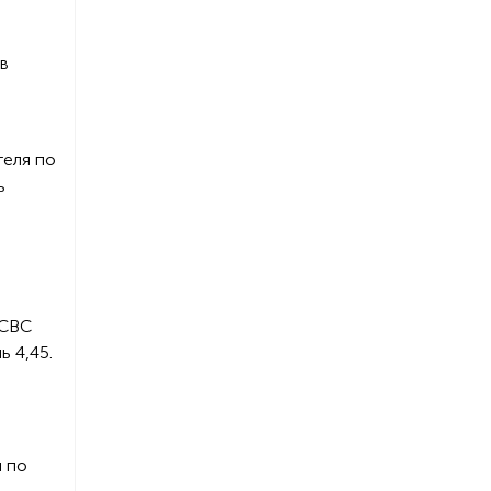
 в
теля по
ь
OCBC
ь 4,45.
й по