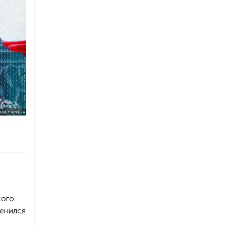
АРА ЛАРИНА
кого
ценился