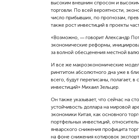
высоким внешним спросом и высоким
торговли. По всей вероятности, эконо
число прибывших, по прогнозам, пре
также рост инвестиций в проекты час
«Возможно,
говорит Александр По
—
экономические реформы, инициирова
за волной обесценения местной валют
И все же макроэкономические модели
ринггитом абсолютного дна уже в бли
всего, будут переписаны, полагает, 
инвестиций» Михаил Зельцер.
Он также указывает, что сейчас на с
устойчивость доллара на мировой ар
экономики Китая, как основного торг
портфельных инвестиций, относитель
январского снижения профицита торг
на фоне снижения котировок экспорт