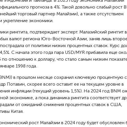
е Индонезии и Таиланда. В 2023 году экономика Малайзии
 официального прогноза в 4%. Такой довольно слабый рост 
пнейший торговый партнер Малайзии), а также отсутствием
и укрепление экономики.
ики ринггита, подтверждает эксперт. Малазийский ринггит в
абых валют региона Юго-Восточной Азии, заняв лишь второ
пострадала от политики низких процентных ставок. Курс до
 4,5%. С начала этого года пара USD/MYR прибавила еще око
75 по отношению к доллару, что стало самым низким показат
январе 1998 года.
(BNM)) в прошлом месяце сохранил ключевую процентную с
ндр Потавин, скорее всего оставит ее на текущем уровне в
ения инфляции (текущий уровень 1,5%). На 2024 год BNM о
ной экономике, а пока динамика ринггита соответствует д
радали от ожиданий снижения процентных ставок в США,
тивы Китая.
ономический рост Малайзии в 2024 году будет обусловлен 