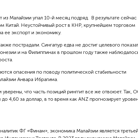
 из Малайзии упал 10-й месяц подряд. В результате сейчас
ом Китай. Неустойчивый рост в КНР, крупнейшем торговом
на ее экспорт и экономику.
кже пострадали. Сингапур едва не достиг целевого показа
ндонезии и на Филиппинах в прошлом году также наблюдалос
роста.
ются опасения по поводу политической стабильности
лайзии Анвара Ибрагима.
 уверены, что часть позиций ринггит все же отвоюет. Так, 
о 4,60 за доллар, в то время как ANZ прогнозирует уровен
аналитик ФГ «Финам», экономика Малайзии является третье