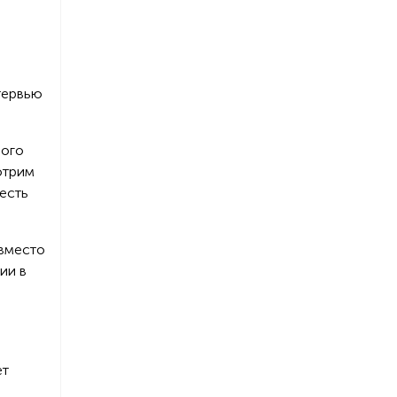
тервью
вого
отрим
есть
 вместо
ии в
ет