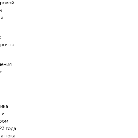
ировой
м
 а
к
срочно
ления
ее
—
мика
 и
ором
23 года
та пока