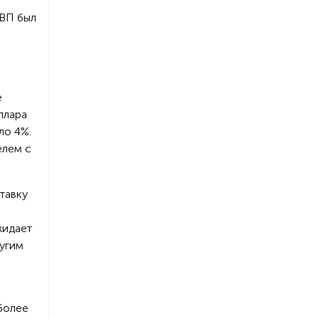
ВВП был
е
ллара
ло 4%.
елем с
тавку
жидает
ругим
более