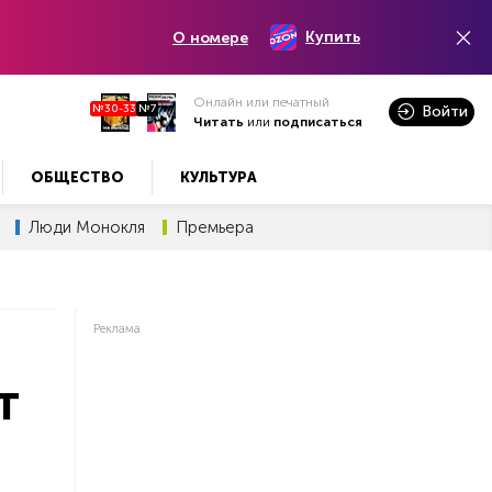
Купить
О номере
Онлайн или печатный
№30-33
№7
Войти
Читать
или
подписаться
ОБЩЕСТВО
КУЛЬТУРА
Люди Монокля
Премьера
Реклама
т