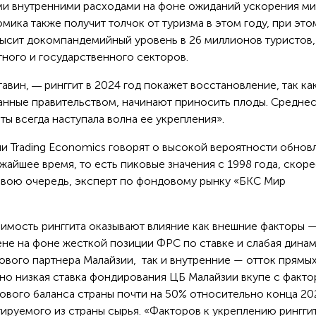
и внутренними расходами на фоне ожиданий ускорения м
мика также получит толчок от туризма в этом году, при это
высит докомпандемийный уровень в 26 миллионов туристов,
тного и государственного секторов.
тавин,
ринггит в 2024 год покажет восстановление, так ка
—
нные правительством, начинают приносить плоды. Средне
ы всегда наступала волна ее укрепления».
 Trading Economics говорят о высокой вероятности обнов
жайшее время, то есть пиковые значения с 1998 года, скор
в свою очередь, эксперт по фондовому рынку «БКС Мир
тоимость ринггита оказывают влияние как внешние факторы 
ене на фоне жесткой позиции ФРС по ставке и слабая дина
ового партнера Малайзии, так и внутренние — отток прямых
но низкая ставка фондирования ЦБ Малайзии вкупе с факт
ового баланса страны почти на 50% относительно конца 20
ируемого из страны сырья. «Факторов к укреплению рингги