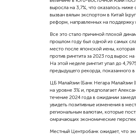
величине в Юго-Восточной Азии посл
выросла на 3,7%, что оказалось ниже
вызван вялым экспортом в Китай (кру
реформ, направленных на поддержку 
Все это стало причиной плохой динам
прошлом году был одной из самых сл
место после японской иены, которая 
против ринггита за 2023 год вырос на
На этой неделе ринггит упал до 4,79
предыдущего рекорда, показанного в 
ЦБ Малайзии (Банк Негара Малайзии 
на уровне 3% и, предполагает Алекса
течение 2024 года в ожидании замедл
увидеть позитивные изменения в мест
региональным валютам, которые пост
омрачающих экономические перспек
Местный Центробанк ожидает, что эк