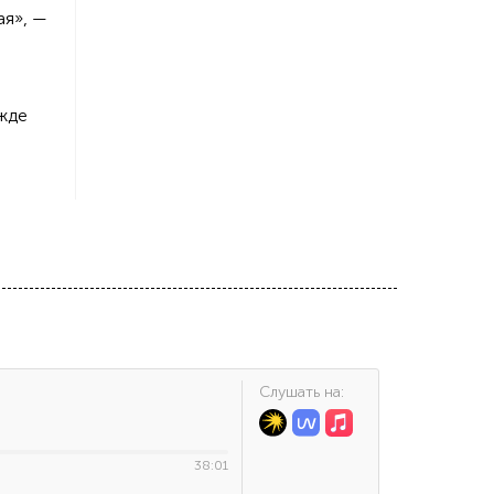
ая», —
ежде
Cлушать на:
38:01