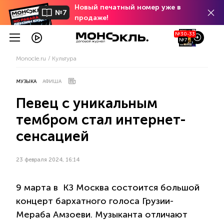
Новый печатный номер уже в
№7
продаже!
№30-33
№7
Monocle.ru
Культура
МУЗЫКА
АФИША
Певец с уникальным
тембром стал интернет-
сенсацией
23 февраля 2024, 16:14
9 марта в КЗ Москва состоится большой
концерт бархатного голоса Грузии-
Мераба Амзоеви. Музыканта отличают