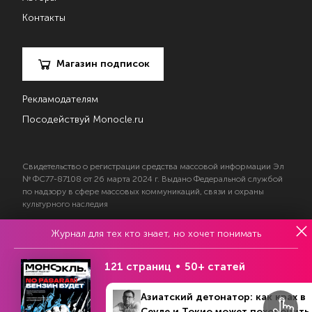
Контакты
Магазин подписок
Рекламодателям
Посодействуй Monocle.ru
Свидетельство о регистрации средства массовой информации Эл
№ ФС77-87108 от 26 марта 2024 г. Выдано Федеральной службой
по надзору в сфере массовых коммуникаций, связи и охраны
культурного наследия
Журнал для тех кто знает, но хочет понимать
© 2017—2026 АНО «Творческий коллектив Эксперт»
Политика конфиденциальности
121 страниц
50+ статей
Условия использования материалов
Согласие на обработку персональных данных
Азиатский детонатор: как крах в
Сеуле и Токио может похоронить