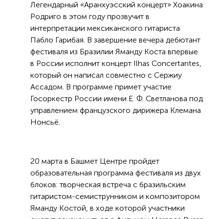
Легендарный «Аранхуэсский концерт» Хоакина
Родриго в этом году прозвучит в
интерпретации мексиканского гитариста
Пабло Гарибая. В завершение вечера дебютант
фестиваля из Бразилии Яманду Коста впервые
в России исполнит концерт Ilhas Concertantes,
который он написал совместно с Сержиу
Ассадом. В программе примет участие
Госоркестр России имени Е. Ф. Светланова под
управлением французского дирижера Клемана
Нонсьё.
20 марта в Башмет Центре пройдет
образовательная программа фестиваля из двух
блоков: творческая встреча с бразильским
гитаристом-семиструнником и композитором
Яманду Костой, в ходе которой участники