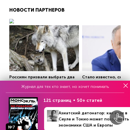
НОВОСТИ ПАРТНЕРОВ
Россиян призвали выбрать два
Стало известно, сколь
любимых вида животных
потратил на проект
Журнал для тех кто знает, но хочет понимать
«Антироссия»
VEDOMOSTI.RU
YA-TURBO.RU
121 страниц
50+ статей
Азиатский детонатор: как крах в
Сеуле и Токио может похоронить
экономики США и Европы
№7