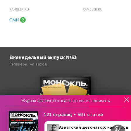
RAMBLER.RU
RAMBLER.RU
Еженедельный выпуск №33
Репакеры, на выход
Журнал для тех кто знает, но хочет понимать
121 страниц
50+ статей
Азиатский детонатор: как крах в