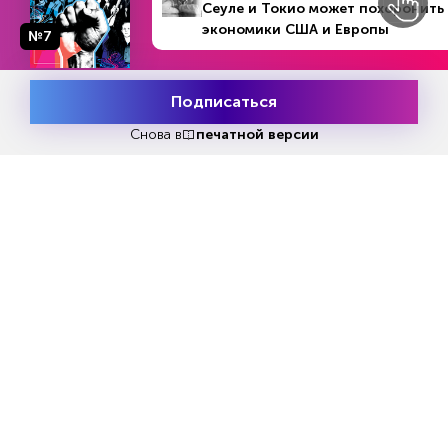
Сеуле и Токио может похоронить
экономики США и Европы
№7
Подписаться
Месяц подписки
Попробовать бесплатно
Попробовать
бесплатно
Снова в
печатной версии
Читать за 180 руб
Еженедельный анонс свежих
материалов и другие новости
Все самое актуальное с доставкой в ваш электронный
ящик.