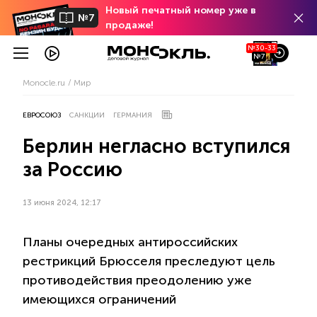
Новый печатный номер уже в
№7
продаже!
№30-33
№7
Monocle.ru
Мир
ЕВРОСОЮЗ
САНКЦИИ
ГЕРМАНИЯ
Берлин негласно вступился
за Россию
13 июня 2024, 12:17
Планы очередных антироссийских
рестрикций Брюсселя преследуют цель
противодействия преодолению уже
имеющихся ограничений