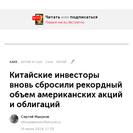
Читать
или
подписаться
№33
Первый месяц бесплатно
АЗИЯ
КИТАЙ И США
США
КИТАЙ
Китайские инвесторы
вновь сбросили рекордный
объем американских акций
и облигаций
Сергей Мануков
обозреватель Monocle.ru
19 июля 2024, 17:32