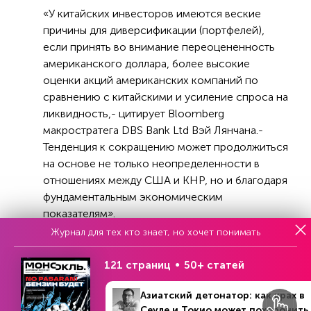
«У китайских инвесторов имеются веские
причины для диверсификации (портфелей),
если принять во внимание переоцененность
американского доллара, более высокие
оценки акций американских компаний по
сравнению с китайскими и усиление спроса на
ликвидность,- цитирует Bloomberg
макростратега DBS Bank Ltd Вэй Лянчана.-
Тенденция к сокращению может продолжиться
на основе не только неопределенности в
отношениях между США и КНР, но и благодаря
фундаментальным экономическим
показателям».
Журнал для тех кто знает, но хочет понимать
Кстати, у американской официальной
статистики тоже имеются минусы. Так, к
121 страниц
50+ статей
примеру, американские ценные бумаги,
которые хранятся на депозитарных счетах
Азиатский детонатор: как крах в
третьих стран, не фиксируются как
Сеуле и Токио может похоронить