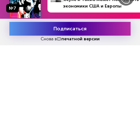
принадлежащие Китаю. Объем американских
экономики США и Европы
№7
ценных бумаг и госдолга в Китае с конца 2017
года снизился на 440 млрд долларов. За эти же
Подписаться
6,5 лет баланс ценных бумаг в Бельгии, которая
Месяц подписки
Попробовать
считается главным местом китайских
бесплатно
Снова в
печатной версии
депозитарных счетов, увеличился на 159 млрд
долларов. Выросли также объемы акций
американских компаний, облигаций Минфина
США и прочего долга. По мнению Bloomberg,
это может объясняться не продажей
долларовых активов, а их перемещениями. В
любом случае перспектива снижения
ключевой ставки Федрезервом и ослабления
доллара США могут подталкивать китайских
инвесторов избавляться от крупных активов в
американской валюте, считает Кен Вонг из
Eastspring Investments Hong Kong Ltd. Слабый
доллар делает инвестиции в мастные валюты