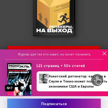
Попробовать бесплатно
Журнал для тех кто знает, но хочет понимать
121 страниц
50+ статей
Читать за 180 руб
Азиатский детонатор: как крах в
Сеуле и Токио может похоронить
экономики США и Европы
Еженедельный анонс свежих
№7
материалов и другие новости
Подписаться
Месяц подписки
Все самое актуальное с доставкой в ваш электронный