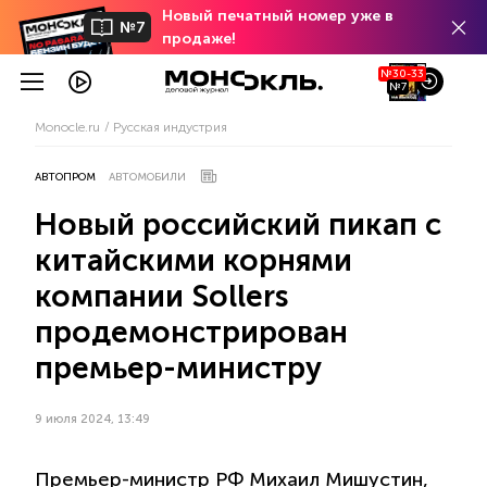
Новый печатный номер уже в
№7
продаже!
№30-33
№7
Monocle.ru
Русская индустрия
АВТОПРОМ
АВТОМОБИЛИ
Новый российский пикап с
китайскими корнями
компании Sollers
продемонстрирован
премьер-министру
9 июля 2024, 13:49
Премьер-министр РФ Михаил Мишустин,